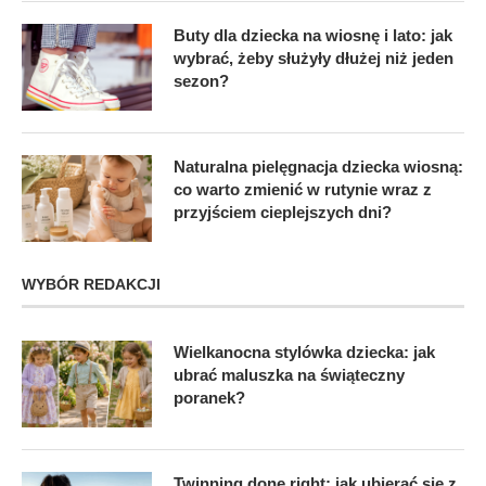
Buty dla dziecka na wiosnę i lato: jak
wybrać, żeby służyły dłużej niż jeden
sezon?
Naturalna pielęgnacja dziecka wiosną:
co warto zmienić w rutynie wraz z
przyjściem cieplejszych dni?
WYBÓR REDAKCJI
Wielkanocna stylówka dziecka: jak
ubrać maluszka na świąteczny
poranek?
Twinning done right: jak ubierać się z