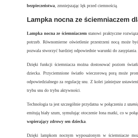
bezpieczeństwa
, zmniejszając lęk przed ciemnością.
Lampka nocna ze ściemniaczem dl
Lampka nocna ze ściemniaczem
stanowi praktyczne rozwiąza
potrzeb. Równomierne oświetlenie przestrzeni nocą może być 
pozwala stworzyć bardziej odpowiednie warunki do zasypiania.
Dzięki funkcji ściemniacza można dostosować poziom światł
dziecka. Przyciemnione światło wieczorową porą może prom
odpowiedzialnego za regulację snu. Z kolei jaśniejsze ustawi
trybu snu do trybu aktywności.
Technologia ta jest szczególnie przydatna w połączeniu z
szumi
emitują biały szum, symulując otoczenie łona matki, co w po
wspierający zdrowy sen dziecka
.
Dzięki lampkom nocnym wyposażonym w ściemniacze możliw