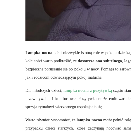
Lampka nocna
pełni niezwykle istotną rolę w pokoju dziec
kolejności warto podkreślić, że
dostarcza ona subtelnego, łag
bezpieczne poruszanie się po pokoju w nocy. Pomaga to zarówn
jak i rodzicom odwiedzającym pokój malucha.
Dla młodszych dzieci,
lampka nocna z pozytywką
często stan
przewidywalne i komfortowe. Pozytywka może emitować deli
sprzyja rytuałowi wieczornego uspokajania się.
Warto również wspomnieć, że
lampka nocna
może pełnić rolę
przypadku dzieci starszych, które zaczynają nocować