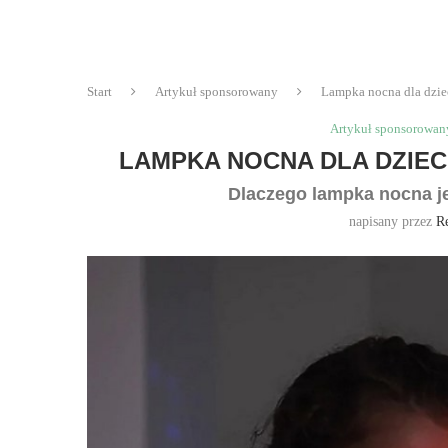
Start
Artykuł sponsorowany
Lampka nocna dla dzie
Artykuł sponsorowan
LAMPKA NOCNA DLA DZIEC
Dlaczego lampka nocna j
napisany przez
R