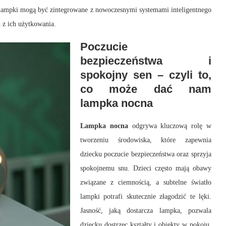
u lampki mogą być zintegrowane z nowoczesnymi systemami inteligentnego
 z ich użytkowania.
Poczucie
bezpieczeństwa i
spokojny sen – czyli to,
co może dać nam
lampka nocna
Lampka nocna
odgrywa kluczową rolę w
tworzeniu środowiska, które zapewnia
dziecku poczucie bezpieczeństwa oraz sprzyja
spokojnemu snu. Dzieci często mają obawy
związane z ciemnością, a subtelne światło
lampki potrafi skutecznie złagodzić te lęki.
Jasność, jaką dostarcza lampka, pozwala
dziecku dostrzec kształty i obiekty w pokoju,