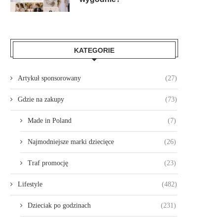
KATEGORIE
Artykuł sponsorowany
(27)
Gdzie na zakupy
(73)
Made in Poland
(7)
Najmodniejsze marki dziecięce
(26)
Traf promocję
(23)
Lifestyle
(482)
Dzieciak po godzinach
(231)