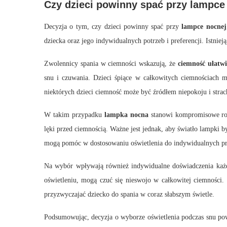
Czy dzieci powinny spać przy lampce
Decyzja o tym, czy dzieci powinny spać przy
lampce nocnej
dziecka oraz jego indywidualnych potrzeb i preferencji. Istnieją
Zwolennicy spania w ciemności wskazują, że
ciemność ułatw
snu i czuwania. Dzieci śpiące w całkowitych ciemnościach m
niektórych dzieci ciemność może być źródłem niepokoju i strac
W takim przypadku
lampka nocna
stanowi kompromisowe rozw
lęki przed ciemnością. Ważne jest jednak, aby światło lampki b
mogą pomóc w dostosowaniu oświetlenia do indywidualnych pre
Na wybór wpływają również indywidualne doświadczenia każde
oświetleniu, mogą czuć się nieswojo w całkowitej ciemności
przyzwyczajać dziecko do spania w coraz słabszym świetle.
Podsumowując, decyzja o wyborze oświetlenia podczas snu po