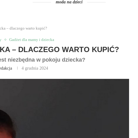
moda na dzieci
cka – dlaczego warto kupić?
y
Gadżet dla mamy i dziecka
KA – DLACZEGO WARTO KUPIĆ?
est niezbędna w pokoju dziecka?
edakcja
4 grudnia 2024