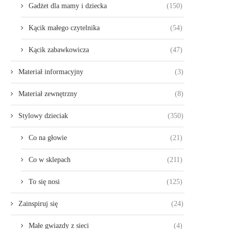
Gadżet dla mamy i dziecka
(150)
Kącik małego czytelnika
(54)
Kącik zabawkowicza
(47)
Materiał informacyjny
(3)
Materiał zewnętrzny
(8)
Stylowy dzieciak
(350)
Co na głowie
(21)
Co w sklepach
(211)
To się nosi
(125)
Zainspiruj się
(24)
Małe gwiazdy z sieci
(4)