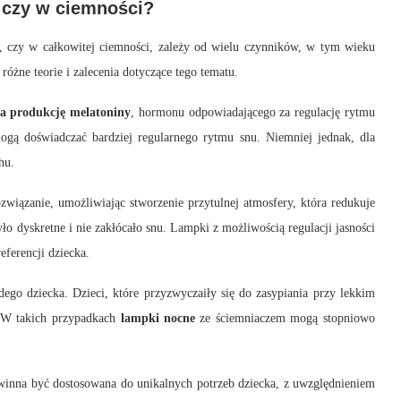
 czy w ciemności?
, czy w całkowitej ciemności, zależy od wielu czynników, w tym wieku
 różne teorie i zalecenia dotyczące tego tematu.
ia produkcję melatoniny
, hormonu odpowiadającego za regulację rytmu
ogą doświadczać bardziej regularnego rytmu snu. Niemniej jednak, dla
hu.
iązanie, umożliwiając stworzenie przytulnej atmosfery, która redukuje
yło dyskretne i nie zakłócało snu. Lampki z możliwością regulacji jasności
ferencji dziecka.
go dziecka. Dzieci, które przyzwyczaiły się do zasypiania przy lekkim
. W takich przypadkach
lampki nocne
ze ściemniaczem mogą stopniowo
winna być dostosowana do unikalnych potrzeb dziecka, z uwzględnieniem