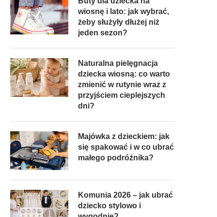
Buty dla dziecka na
wiosnę i lato: jak wybrać,
żeby służyły dłużej niż
jeden sezon?
Naturalna pielęgnacja
dziecka wiosną: co warto
zmienić w rutynie wraz z
przyjściem cieplejszych
dni?
Majówka z dzieckiem: jak
się spakować i w co ubrać
małego podróżnika?
Komunia 2026 – jak ubrać
dziecko stylowo i
wygodnie?