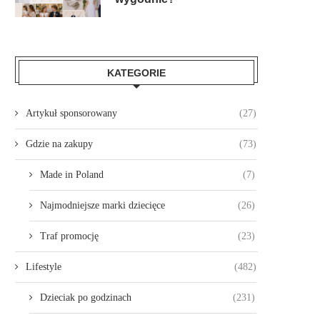
KATEGORIE
Artykuł sponsorowany
(27)
Gdzie na zakupy
(73)
Made in Poland
(7)
Najmodniejsze marki dziecięce
(26)
Traf promocję
(23)
Lifestyle
(482)
Dzieciak po godzinach
(231)