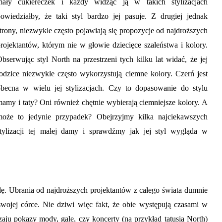
mały cukiereczek i każdy widząc ją w takich stylizacjach
owiedziałby, że taki styl bardzo jej pasuje. Z drugiej jednak
trony, niezwykle często pojawiają się propozycje od najdroższych
rojektantów, którym nie w głowie dziecięce szaleństwa i kolory.
bserwując styl North na przestrzeni tych kilku lat widać, że jej
odzice niezwykle często wykorzystują ciemne kolory. Czerń jest
obecna w wielu jej stylizacjach. Czy to dopasowanie do stylu
amy i taty? Oni również chętnie wybierają ciemniejsze kolory. A
może to jedynie przypadek? Obejrzyjmy kilka najciekawszych
stylizacji tej małej damy i sprawdźmy jak jej styl wygląda w
. Ubrania od najdroższych projektantów z całego świata dumnie
swojej córce. Nie dziwi więc fakt, że obie występują czasami w
ju pokazy mody, gale, czy koncerty (na przykład tatusia North)