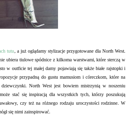
ach tutu
, a już oglądamy stylizacje przygotowane dla North West.
nie ubiera tiulowe spódnice z kilkoma warstwami, które sterczą w
o w outficie tej małej damy pojawiają się także białe rajstopki i
 propozycje przypadną do gustu mamusiom i córeczkom, które na
ie dziewczynki. North West jest bowiem mistrzynią w noszeniu
oże stać się inspiracją dla wszystkich tych, którzy poszukują
nawałowy, czy też na różnego rodzaju uroczystości rodzinne. W
mógł się nimi zainspirować.