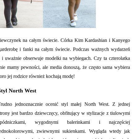
 dziewczynek na całym świecie. Córka Kim Kardashian i Kanyego
garderobę i fanki na całym świecie. Podczas ważnych wydarzeń
 uważnie obserwuje modelki na wybiegach. Czy ta czterolatka
o nie mamy pewności, ale media donoszą, że często sama wybiera
skoro jej rodzice również kochają modę!
Styl North West
Trudno jednoznacznie ocenić styl małej North West. Z jednej
trony jest bardzo dziewczęcy, obfitujący w stylizacje z tiulowymi
spódniczkami, wygodnymi balerinkami i najczęściej
jednokolorowymi, zwiewnymi sukienkami. Wygląda wtedy jak