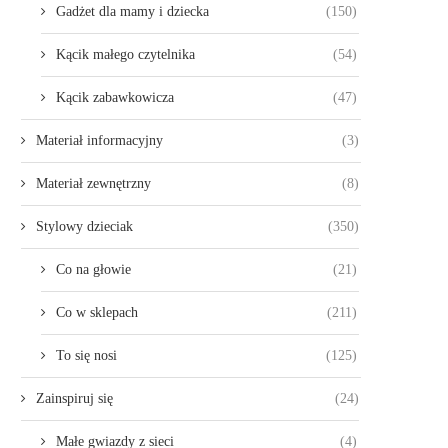
Gadżet dla mamy i dziecka
(150)
Kącik małego czytelnika
(54)
Kącik zabawkowicza
(47)
Materiał informacyjny
(3)
Materiał zewnętrzny
(8)
Stylowy dzieciak
(350)
Co na głowie
(21)
Co w sklepach
(211)
To się nosi
(125)
Zainspiruj się
(24)
Małe gwiazdy z sieci
(4)