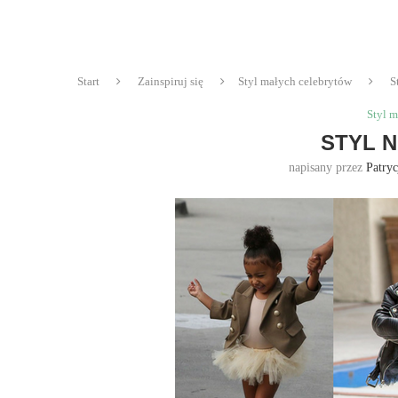
Start
Zainspiruj się
Styl małych celebrytów
S
Styl m
STYL 
napisany przez
Patry