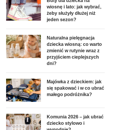
Buty dla dziecka na
wiosnę i lato: jak wybrać,
żeby służyły dłużej niż
jeden sezon?
Naturalna pielęgnacja
dziecka wiosną: co warto
zmienić w rutynie wraz z
przyjściem cieplejszych
dni?
Majówka z dzieckiem: jak
się spakować i w co ubrać
małego podróżnika?
Komunia 2026 – jak ubrać
dziecko stylowo i
wygodnie?