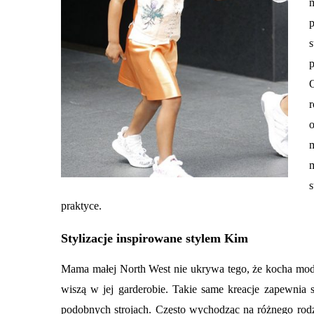
p
s
p
O
r
m
praktyce.
Stylizacje inspirowane stylem Kim
Mama małej North West nie ukrywa tego, że kocha modę
wiszą w jej garderobie. Takie same kreacje zapewnia 
podobnych strojach. Często wychodząc na różnego rodza