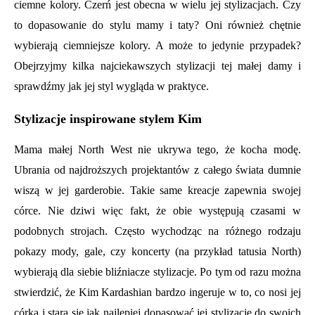
ciemne kolory. Czerń jest obecna w wielu jej stylizacjach. Czy
to dopasowanie do stylu mamy i taty? Oni również chętnie
wybierają ciemniejsze kolory. A może to jedynie przypadek?
Obejrzyjmy kilka najciekawszych stylizacji tej małej damy i
sprawdźmy jak jej styl wygląda w praktyce.
Stylizacje inspirowane stylem Kim
Mama małej North West nie ukrywa tego, że kocha modę.
Ubrania od najdroższych projektantów z całego świata dumnie
wiszą w jej garderobie. Takie same kreacje zapewnia swojej
córce. Nie dziwi więc fakt, że obie występują czasami w
podobnych strojach. Często wychodząc na różnego rodzaju
pokazy mody, gale, czy koncerty (na przykład tatusia North)
wybierają dla siebie bliźniacze stylizacje. Po tym od razu można
stwierdzić, że Kim Kardashian bardzo ingeruje w to, co nosi jej
córka i stara się jak najlepiej dopasować jej stylizacje do swoich