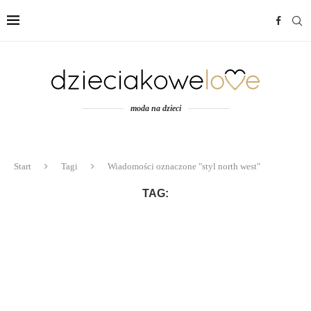
moda na dzieci
Start
Tagi
Wiadomości oznaczone "styl north west"
TAG: