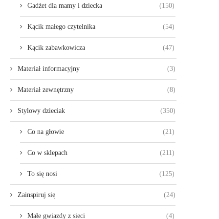
Gadżet dla mamy i dziecka
(150)
Kącik małego czytelnika
(54)
Kącik zabawkowicza
(47)
Materiał informacyjny
(3)
Materiał zewnętrzny
(8)
Stylowy dzieciak
(350)
Co na głowie
(21)
Co w sklepach
(211)
To się nosi
(125)
Zainspiruj się
(24)
Małe gwiazdy z sieci
(4)