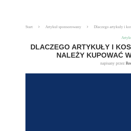
Start
Artykuł sponsorowany
Dlaczego artykuły i ko
Artyk
DLACZEGO ARTYKUŁY I KOS
NALEŻY KUPOWAĆ W
napisany przez
Re