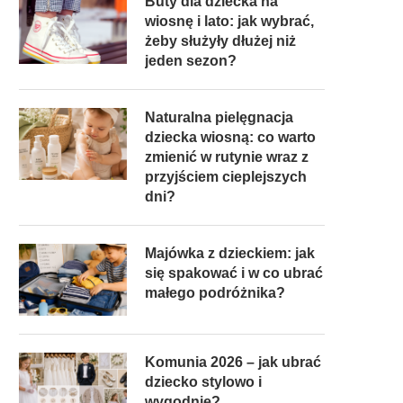
Buty dla dziecka na
wiosnę i lato: jak wybrać,
żeby służyły dłużej niż
jeden sezon?
Naturalna pielęgnacja
dziecka wiosną: co warto
zmienić w rutynie wraz z
przyjściem cieplejszych
dni?
Majówka z dzieckiem: jak
się spakować i w co ubrać
małego podróżnika?
Komunia 2026 – jak ubrać
dziecko stylowo i
wygodnie?