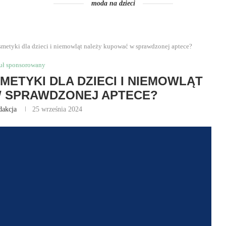
moda na dzieci
smetyki dla dzieci i niemowląt należy kupować w sprawdzonej aptece?
uł sponsorowany
METYKI DLA DZIECI I NIEMOWLĄT
 SPRAWDZONEJ APTECE?
dakcja
25 września 2024