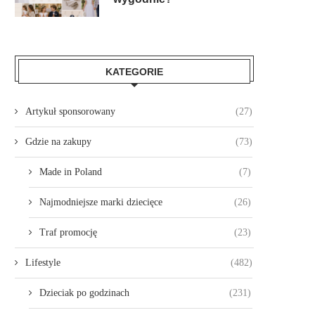
KATEGORIE
Artykuł sponsorowany
(27)
Gdzie na zakupy
(73)
Made in Poland
(7)
Najmodniejsze marki dziecięce
(26)
Traf promocję
(23)
Lifestyle
(482)
Dzieciak po godzinach
(231)