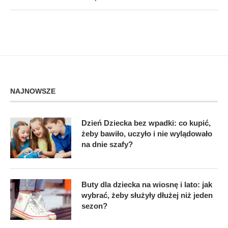
NAJNOWSZE
Dzień Dziecka bez wpadki: co kupić,
żeby bawiło, uczyło i nie wylądowało
na dnie szafy?
Buty dla dziecka na wiosnę i lato: jak
wybrać, żeby służyły dłużej niż jeden
sezon?