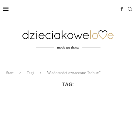
moda na dzieci
Start
Tagi
Wiadomości oznaczone "bobux"
TAG: