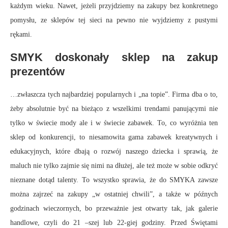
każdym wieku. Nawet, jeżeli przyjdziemy na zakupy bez konkretnego
pomysłu, ze sklepów tej sieci na pewno nie wyjdziemy z pustymi
rękami.
SMYK doskonały sklep na zakup
prezentów
…zwłaszcza tych najbardziej popularnych i „na topie”. Firma dba o to,
żeby absolutnie być na bieżąco z wszelkimi trendami panującymi nie
tylko w świecie mody ale i w świecie zabawek. To, co wyróżnia ten
sklep od konkurencji, to niesamowita gama zabawek kreatywnych i
edukacyjnych, które dbają o rozwój naszego dziecka i sprawią, że
maluch nie tylko zajmie się nimi na dłużej, ale też może w sobie odkryć
nieznane dotąd talenty. To wszystko sprawia, że do SMYKA zawsze
można zajrzeć na zakupy „w ostatniej chwili”, a także w późnych
godzinach wieczornych, bo przeważnie jest otwarty tak, jak galerie
handlowe, czyli do 21 –szej lub 22-giej godziny. Przed Świętami