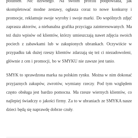
polubień. Nic dziwnego. Na swoim profilu podpowiada, jak
skompletować modne zestawy, ogłasza coraz to nowe konkursy i
promocje, reklamuje swoje wyroby i swoje marki. Do wspólnych zdjęć
zaprasza aktorów, a niebanalna grafika przyciąga zainteresowanych. Ma
też dużo wpisów od klientów, którzy umieszczają nawet zdjęcia swoich
pociech z zabawkami lub w zakupionych ubrankach. Oczywiście w
przypadku tak dużej rzeszy klientów zdarzają się też ci niezadowoleni,
głównie z cen i promocji, bo w SMYKU nie zawsze jest tanio.
SMYK to sprawdzona marka na polskim rynku. Można w nim dokonać
przyjaznych zakupów, zwrotów, wymiany rzeczy. Pod tym względem
często obsługa jest bardzo pomocna. Ma rzesze wiernych klientów, co
najlepiej świadczy o jakości firmy. Za to w ubraniach ze SMYKA nasze
dzieci będą się naprawdę dobrze czuły.