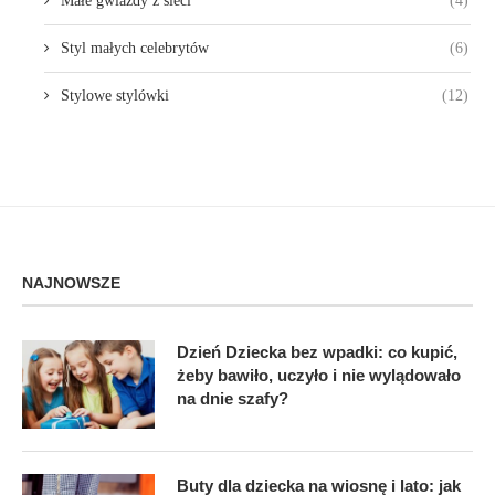
Małe gwiazdy z sieci
(4)
Styl małych celebrytów
(6)
Stylowe stylówki
(12)
NAJNOWSZE
Dzień Dziecka bez wpadki: co kupić,
żeby bawiło, uczyło i nie wylądowało
na dnie szafy?
Buty dla dziecka na wiosnę i lato: jak