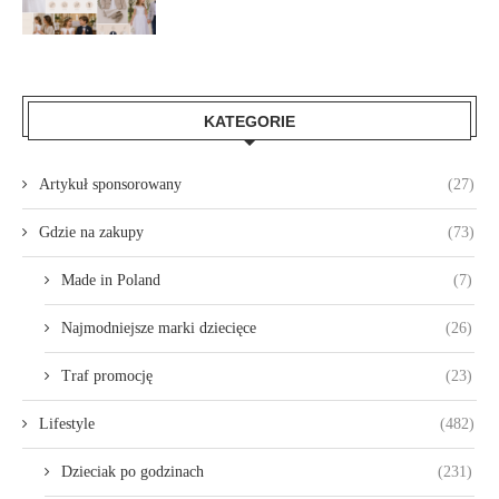
KATEGORIE
Artykuł sponsorowany
(27)
Gdzie na zakupy
(73)
Made in Poland
(7)
Najmodniejsze marki dziecięce
(26)
Traf promocję
(23)
Lifestyle
(482)
Dzieciak po godzinach
(231)