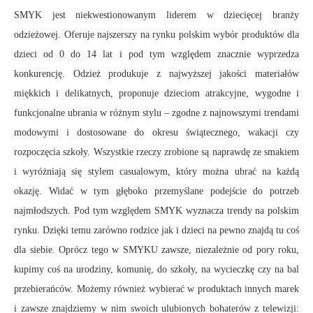
SMYK jest niekwestionowanym liderem w dziecięcej branży
odzieżowej. Oferuje najszerszy na rynku polskim wybór produktów dla
dzieci od 0 do 14 lat i pod tym względem znacznie wyprzedza
konkurencję. Odzież produkuje z najwyższej jakości materiałów
miękkich i delikatnych, proponuje dzieciom atrakcyjne, wygodne i
funkcjonalne ubrania w różnym stylu – zgodne z najnowszymi trendami
modowymi i dostosowane do okresu świątecznego, wakacji czy
rozpoczęcia szkoły. Wszystkie rzeczy zrobione są naprawdę ze smakiem
i wyróżniają się stylem casualowym, który można ubrać na każdą
okazję. Widać w tym głęboko przemyślane podejście do potrzeb
najmłodszych. Pod tym względem SMYK wyznacza trendy na polskim
rynku. Dzięki temu zarówno rodzice jak i dzieci na pewno znajdą tu coś
dla siebie. Oprócz tego w SMYKU zawsze, niezależnie od pory roku,
kupimy coś na urodziny, komunię, do szkoły, na wycieczkę czy na bal
przebierańców. Możemy również wybierać w produktach innych marek
i zawsze znajdziemy w nim swoich ulubionych bohaterów z telewizji: