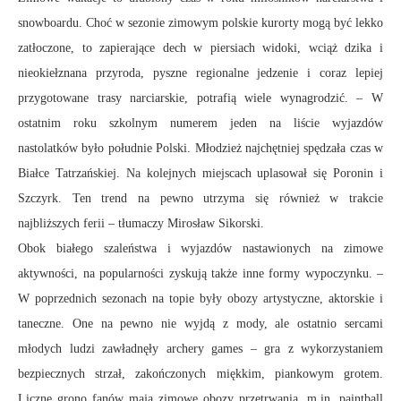
snowboardu. Choć w sezonie zimowym polskie kurorty mogą być lekko
zatłoczone, to zapierające dech w piersiach widoki, wciąż dzika i
nieokiełznana przyroda, pyszne regionalne jedzenie i coraz lepiej
przygotowane trasy narciarskie, potrafią wiele wynagrodzić. – W
ostatnim roku szkolnym numerem jeden na liście wyjazdów
nastolatków było południe Polski. Młodzież najchętniej spędzała czas w
Białce Tatrzańskiej. Na kolejnych miejscach uplasował się Poronin i
Szczyrk. Ten trend na pewno utrzyma się również w trakcie
najbliższych ferii – tłumaczy Mirosław Sikorski.
Obok białego szaleństwa i wyjazdów nastawionych na zimowe
aktywności, na popularności zyskują także inne formy wypoczynku. –
W poprzednich sezonach na topie były obozy artystyczne, aktorskie i
taneczne. One na pewno nie wyjdą z mody, ale ostatnio sercami
młodych ludzi zawładnęły archery games – gra z wykorzystaniem
bezpiecznych strzał, zakończonych miękkim, piankowym grotem.
Liczne grono fanów mają zimowe obozy przetrwania, m.in. paintball