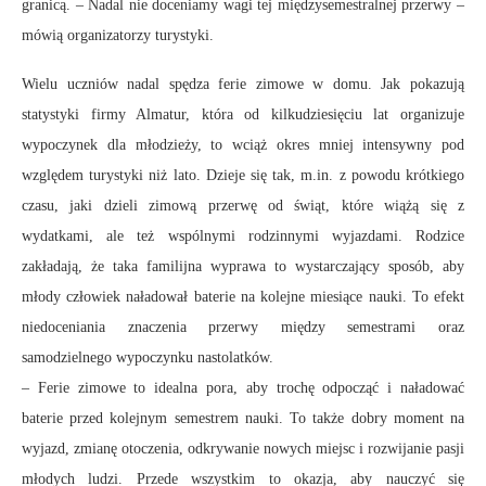
granicą. – Nadal nie doceniamy wagi tej międzysemestralnej przerwy –
mówią organizatorzy turystyki.
Wielu uczniów nadal spędza ferie zimowe w domu. Jak pokazują
statystyki firmy Almatur, która od kilkudziesięciu lat organizuje
wypoczynek dla młodzieży, to wciąż okres mniej intensywny pod
względem turystyki niż lato. Dzieje się tak, m.in. z powodu krótkiego
czasu, jaki dzieli zimową przerwę od świąt, które wiążą się z
wydatkami, ale też wspólnymi rodzinnymi wyjazdami. Rodzice
zakładają, że taka familijna wyprawa to wystarczający sposób, aby
młody człowiek naładował baterie na kolejne miesiące nauki. To efekt
niedoceniania znaczenia przerwy między semestrami oraz
samodzielnego wypoczynku nastolatków.
– Ferie zimowe to idealna pora, aby trochę odpocząć i naładować
baterie przed kolejnym semestrem nauki. To także dobry moment na
wyjazd, zmianę otoczenia, odkrywanie nowych miejsc i rozwijanie pasji
młodych ludzi. Przede wszystkim to okazja, aby nauczyć się