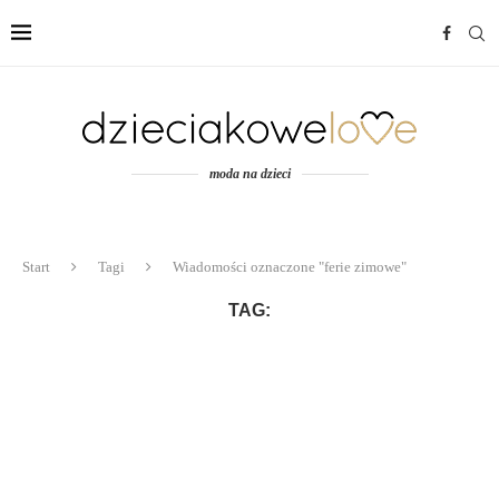
moda na dzieci
Start
Tagi
Wiadomości oznaczone "ferie zimowe"
TAG: