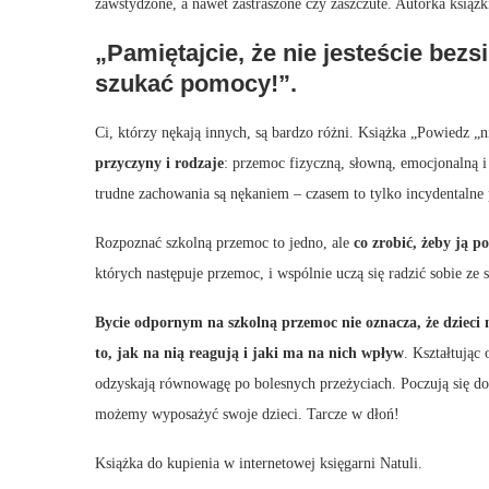
zawstydzone, a nawet zastraszone czy zaszczute. Autorka książk
„Pamiętajcie, że nie jesteście bezs
szukać pomocy!”.
Ci, którzy nękają innych, są bardzo różni. Książka „Powiedz 
przyczyny i rodzaje
: przemoc fizyczną, słowną, emocjonalną i
trudne zachowania są nękaniem – czasem to tylko incydentalne p
Rozpoznać szkolną przemoc to jedno, ale
co zrobić, żeby ją 
których następuje przemoc, i wspólnie uczą się radzić sobie ze
Bycie odpornym na szkolną przemoc nie oznacza, że dzieci 
to, jak na nią reagują i jaki ma na nich wpływ
. Kształtując 
odzyskają równowagę po bolesnych przeżyciach. Poczują się dobr
możemy wyposażyć swoje dzieci. Tarcze w dłoń!
Książka do kupienia w internetowej księgarni Natuli.