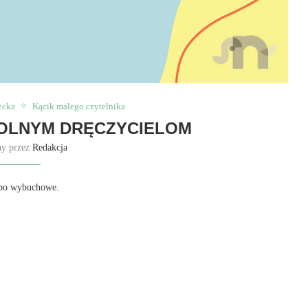
ecka
Kącik małego czytelnika
KOLNYM DRĘCZYCIELOM
ny przez
Redakcja
albo wybuchowe.