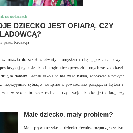
iak po godzinach
OJE DZIECKO JEST OFIARĄ, CZY
ŚLADOWCĄ?
ny przez
Redakcja
rzy ruszyło do szkół, z otwartym umysłem i chęcią poznania nowych
przekrzykujących się dzieci mogło nieco przerazić. Innych zaś zaciekawił
ich drugim domem. Jednak szkoła to nie tylko nauka, zdobywanie nowych
eż nieprzyjemne sytuacje, związane z powszechnie panującym hejtem i
 Hejt w szkole to rzecz realna – czy Twoje dziecko jest ofiarą, czy
Małe dziecko, mały problem?
Moje prywatne własne dziecko również rozpoczęło w tym