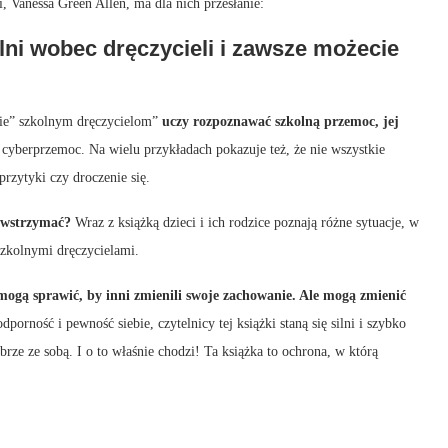
i, Vanessa Green Allen, ma dla nich przesłanie:
ilni wobec dręczycieli i zawsze możecie
„nie” szkolnym dręczycielom”
uczy rozpoznawać szkolną przemoc, jej
 cyberprzemoc. Na wielu przykładach pokazuje też, że nie wszystkie
rzytyki czy droczenie się.
powstrzymać?
Wraz z książką dzieci i ich rodzice poznają różne sytuacje, w
 szkolnymi dręczycielami.
mogą sprawić, by inni zmienili swoje zachowanie. Ale mogą zmienić
odporność i pewność siebie, czytelnicy tej książki staną się silni i szybko
ze ze sobą. I o to właśnie chodzi! Ta książka to ochrona, w którą