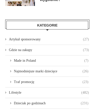
KATEGORIE
Artykuł sponsorowany
(27)
Gdzie na zakupy
(73)
Made in Poland
(7)
Najmodniejsze marki dziecięce
(26)
Traf promocję
(23)
Lifestyle
(482)
Dzieciak po godzinach
(231)