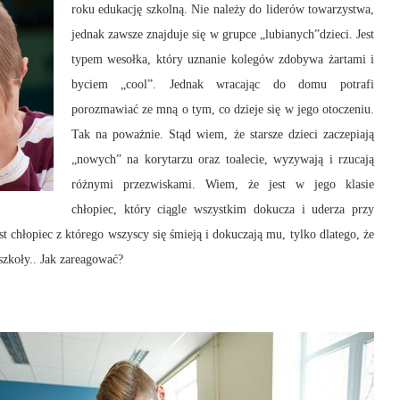
roku edukację szkolną. Nie należy do liderów towarzystwa,
jednak zawsze znajduje się w grupce „lubianych”dzieci. Jest
typem wesołka, który uznanie kolegów zdobywa żartami i
byciem „cool”. Jednak wracając do domu potrafi
porozmawiać ze mną o tym, co dzieje się w jego otoczeniu.
Tak na poważnie. Stąd wiem, że starsze dzieci zaczepiają
„nowych” na korytarzu oraz toalecie, wyzywają i rzucają
różnymi przezwiskami. Wiem, że jest w jego klasie
chłopiec, który ciągle wszystkim dokucza i uderza przy
est chłopiec z którego wszyscy się śmieją i dokuczają mu, tylko dlatego, że
 szkoły.. Jak zareagować?