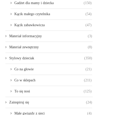
Gadżet dla mamy i dziecka
(150)
Kącik małego czytelnika
(54)
Kącik zabawkowicza
(47)
Materiał informacyjny
(3)
Materiał zewnętrzny
(8)
Stylowy dzieciak
(350)
Co na głowie
(21)
Co w sklepach
(211)
To się nosi
(125)
Zainspiruj się
(24)
Małe gwiazdy z sieci
(4)