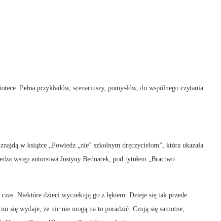
iotece. Pełna przykładów, scenariuszy, pomysłów, do wspólnego czytania
e znajdą w książce „Powiedz „nie” szkolnym dręczycielom”, która ukazała
edza wstęp autorstwa Justyny Bednarek, pod tytułem „Bractwo
czas. Niektóre dzieci wyczekują go z lękiem. Dzieje się tak przede
 im się wydaje, że nic nie mogą na to poradzić. Czują się samotne,