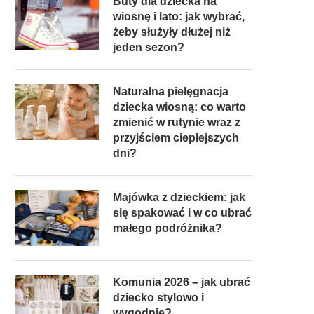
Buty dla dziecka na
wiosnę i lato: jak wybrać,
żeby służyły dłużej niż
jeden sezon?
Naturalna pielęgnacja
dziecka wiosną: co warto
zmienić w rutynie wraz z
przyjściem cieplejszych
dni?
Majówka z dzieckiem: jak
się spakować i w co ubrać
małego podróżnika?
Komunia 2026 – jak ubrać
dziecko stylowo i
wygodnie?