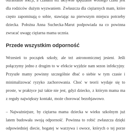
odrabianie lekcji, a czasami też aktywne spędzanie wolnego czasu jest
dla rodziców dużym wyzwaniem. Zwłaszcza dla ciężarnych mam, które
często zapominają o sobie, stawiając na pierwszym miejscu potrzeby
dziecka. Położna Anna Suchecka-Marut podpowiada na co powinna
zwracać uwagę ciężarna mama ucznia.
Przede wszystkim odporność
Wrzesień to początek szkoły, ale też astronomicznej jesieni. Jeśli
połączymy jedno z drugim to w efekcie wyjdzie nam sezon infekcyjny.
Przyszłe mamy powinny szczególnie dbać o siebie w tym czasie i
minimalizować ryzyko zachorowania. Choć w teorii wydaje się to
proste, w praktyce już takie nie jest, gdyż dziecko, z którym mama ma
z reguły największy kontakt, może chorować bezobjawowo.
– Najważniejsze, by ciężarna mama dziecka w wieku szkolnym już
latem budowała swoją odporność. Powinna to robić zwłaszcza dzięki
odpowiedniej diecie, bogatej w warzywa i owoce, których o tej porze