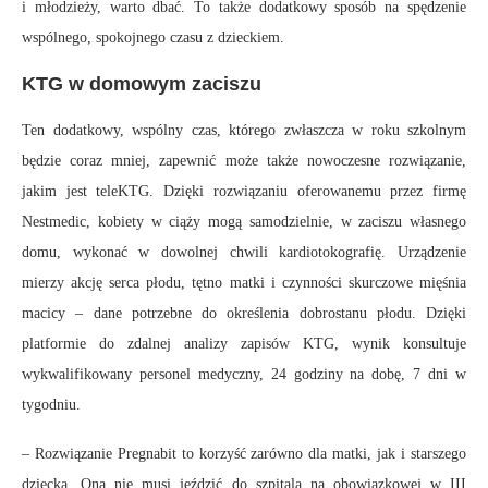
i młodzieży, warto dbać. To także dodatkowy sposób na spędzenie
wspólnego, spokojnego czasu z dzieckiem.
KTG w domowym zaciszu
Ten dodatkowy, wspólny czas, którego zwłaszcza w roku szkolnym
będzie coraz mniej, zapewnić może także nowoczesne rozwiązanie,
jakim jest teleKTG. Dzięki rozwiązaniu oferowanemu przez firmę
Nestmedic, kobiety w ciąży mogą samodzielnie, w zaciszu własnego
domu, wykonać w dowolnej chwili kardiotokografię. Urządzenie
mierzy akcję serca płodu, tętno matki i czynności skurczowe mięśnia
macicy – dane potrzebne do określenia dobrostanu płodu. Dzięki
platformie do zdalnej analizy zapisów KTG, wynik konsultuje
wykwalifikowany personel medyczny, 24 godziny na dobę, 7 dni w
tygodniu.
– Rozwiązanie Pregnabit to korzyść zarówno dla matki, jak i starszego
dziecka. Ona nie musi jeździć do szpitala na obowiązkowej w III