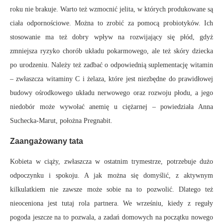
roku nie brakuje. Warto też wzmocnić jelita, w których produkowane są
ciała odpornościowe. Można to zrobić za pomocą probiotyków. Ich
stosowanie ma też dobry wpływ na rozwijający się płód, gdyż
zmniejsza ryzyko chorób układu pokarmowego, ale też skóry dziecka
po urodzeniu. Należy też zadbać o odpowiednią suplementację witamin
– zwłaszcza witaminy C i żelaza, które jest niezbędne do prawidłowej
budowy ośrodkowego układu nerwowego oraz rozwoju płodu, a jego
niedobór może wywołać anemię u ciężarnej – powiedziała Anna
Suchecka-Marut, położna Pregnabit.
Zaangażowany tata
Kobieta w ciąży, zwłaszcza w ostatnim trymestrze, potrzebuje dużo
odpoczynku i spokoju. A jak można się domyślić, z aktywnym
kilkulatkiem nie zawsze może sobie na to pozwolić. Dlatego też
nieoceniona jest tutaj rola partnera. We wrześniu, kiedy z reguły
pogoda jeszcze na to pozwala, a zadań domowych na początku nowego