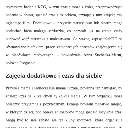
trymestrze badanie KTG, w tym czasie może z kolei, przeprowadzając
badanie w domu, spędzić czas z dzieckiem, czytając z nim książkę czy
oglądając film. Dodatkowo – przyszły starszy brat lub siostra mogą
posłuchać bicia małego serduszka, co pozwoli już na etapie ciąży
budować więź starszaka z maleństwem. Co ważne, zapisy teleKTG są
równoważne z efektami pracy stacjonarnych aparatów znajdujących się
w placówkach medycznych – powiedziała Anna Suchecka-Marut,
położna Pregnabit.
Zajęcia dodatkowe i czas dla siebie
Przyszła mama i jednocześnie mama ucznia, powinna też pamiętać, by
znaleźć czas na kilka chwil tylko dla siebie. W tym wypadku może
połączyć przyjemne z pożytecznym. Istnieje bowiem mnóstwo miejsc,
w których dzieci, pod opieką animatorów mogą spędzić aktywnie czas.
Mogą być to sale zabaw, ale też kluby sportowe, które organizują