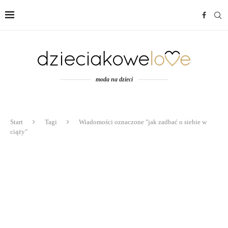
moda na dzieci
Start
Tagi
Wiadomości oznaczone "jak zadbać o siebie w
ciąży"