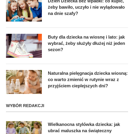
Dzień Dziecka bez wpadki: co kupić,
żeby bawiło, uczyło i nie wylądowało
na dnie szafy?
Buty dla dziecka na wiosnę i lato: jak
wybrać, żeby służyły dłużej niż jeden
sezon?
Naturalna pielęgnacja dziecka wiosną:
co warto zmienić w rutynie wraz z
przyjściem cieplejszych dni?
WYBÓR REDAKCJI
Wielkanocna stylówka dziecka: jak
ubrać maluszka na świąteczny