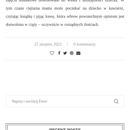
zajęcia dodatkowe dostosowane do wieku i umiejętności dziecka. W
tym czasie ciężarna mama może poczekać na dziecko w kawiarni,
czytając książkę i pijąc kawę, która wbrew powszechnym opiniom jest
dozwolona w ciąży – oczywiście w rozsądnych ilościach.
25 sierpnia 2022
0 komentarzy
RECENT POSTS