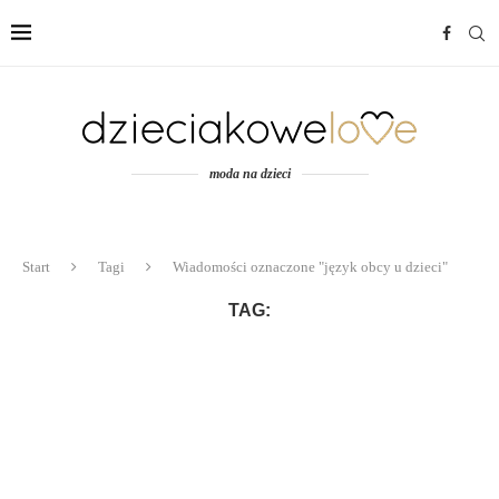
moda na dzieci
Start
Tagi
Wiadomości oznaczone "język obcy u dzieci"
TAG: