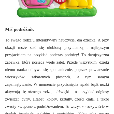
Miś podróżnik
To swego rodzaju interaktywny nauczyciel dla dziecka. A przy
okazji może stać się ulubioną przytulanką i najlepszym
przyjacielem na przykład podczas podróży! To dwujęzyczna
zabawka, która posiada wiele zalet. Przede wszystkim, dzięki
niemu nauka odbywa się spontanicznie, poprzez powtarzanie
wierszyków, zabawnych piosenek, a tym samym
zapamiętywanie. W momencie przyciśnięcia rączki bądź nóżki
aktywują się różnego rodzaju dźwięki – na przykład odgłosy
zwierząt, cyfry, alfabet, kolory, kształty, części ciała, a także
zwroty związane z podróżowaniem. To wszystko oczywiście w
dwóch językach: polskim i angielskim. Niby taka prosta