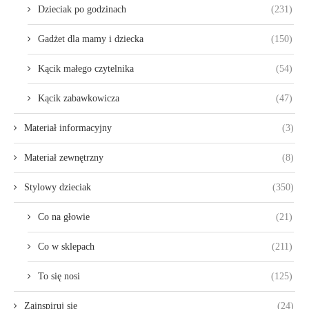
Dzieciak po godzinach
(231)
Gadżet dla mamy i dziecka
(150)
Kącik małego czytelnika
(54)
Kącik zabawkowicza
(47)
Materiał informacyjny
(3)
Materiał zewnętrzny
(8)
Stylowy dzieciak
(350)
Co na głowie
(21)
Co w sklepach
(211)
To się nosi
(125)
Zainspiruj się
(24)