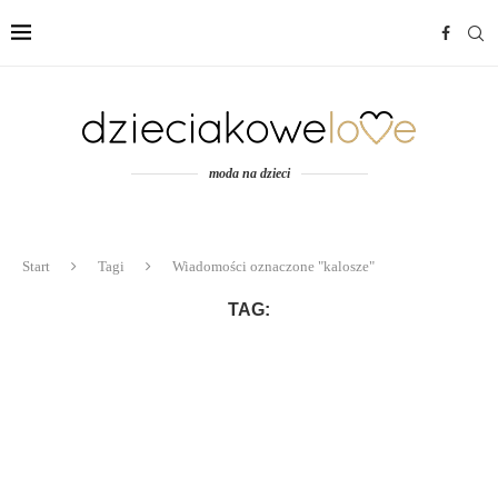
moda na dzieci
Start
Tagi
Wiadomości oznaczone "kalosze"
TAG: