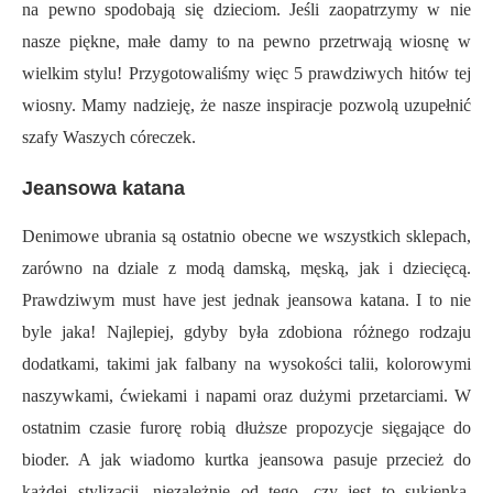
na pewno spodobają się dzieciom. Jeśli zaopatrzymy w nie
nasze piękne, małe damy to na pewno przetrwają wiosnę w
wielkim stylu! Przygotowaliśmy więc 5 prawdziwych hitów tej
wiosny. Mamy nadzieję, że nasze inspiracje pozwolą uzupełnić
szafy Waszych córeczek.
Jeansowa katana
Denimowe ubrania są ostatnio obecne we wszystkich sklepach,
zarówno na dziale z modą damską, męską, jak i dziecięcą.
Prawdziwym must have jest jednak jeansowa katana. I to nie
byle jaka! Najlepiej, gdyby była zdobiona różnego rodzaju
dodatkami, takimi jak falbany na wysokości talii, kolorowymi
naszywkami, ćwiekami i napami oraz dużymi przetarciami. W
ostatnim czasie furorę robią dłuższe propozycje sięgające do
bioder. A jak wiadomo kurtka jeansowa pasuje przecież do
każdej stylizacji, niezależnie od tego, czy jest to sukienka,