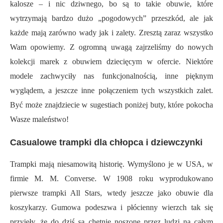
kalosze – i nic dziwnego, bo są to takie obuwie, które
wytrzymają bardzo dużo „pogodowych” przeszkód, ale jak
każde mają zarówno wady jak i zalety. Zresztą zaraz wszystko
Wam opowiemy. Z ogromną uwagą zajrzeliśmy do nowych
kolekcji marek z obuwiem dziecięcym w ofercie. Niektóre
modele zachwyciły nas funkcjonalnością, inne pięknym
wyglądem, a jeszcze inne połączeniem tych wszystkich zalet.
Być może znajdziecie w sugestiach poniżej buty, które pokocha
Wasze maleństwo!
Casualowe trampki dla chłopca i dziewczynki
Trampki mają niesamowitą historię. Wymyślono je w USA, w
firmie M. M. Converse. W 1908 roku wyprodukowano
pierwsze trampki All Stars, wtedy jeszcze jako obuwie dla
koszykarzy. Gumowa podeszwa i płócienny wierzch tak się
przyjęły, że do dziś są chętnie noszone przez ludzi na całym