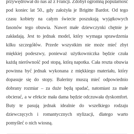
przywędrował do nas aż z Francji. Zdobył ogromną popularność
pod koniec lat 50., gdy założyła je Brigitte Bardot. Od tego
czasu kobiety na całym świecie poszukują wyjątkowych
fasonów tego obuwia. Nawet małe dziewczynki chętnie je
zakładają. Jest to jednak model, który wymaga sprawdzenia
kilku szczegółów. Przede wszystkim nie może mieć zbyt
miękkiej podeszwy, ponieważ użytkowniczka będzie czuła
każdą nierówność pod stopą, którą napotka. Cała reszta obuwia
powinna być jednak wykonana z miękkiego materiału, który
dopasuje się do stopy. Baleriny muszą mieć odpowiednio
dobrany rozmiar – za duże będą spadać, natomiast za małe
obcierać, a w efekcie mała dama będzie odczuwała dyskomfort.
Buty te pasują jednak idealnie do wszelkiego rodzaju
dziewczęcych i romantycznych stylizacji, dlatego warto
pomyśleć o nich wiosną.