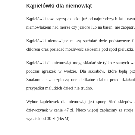
Kąpielówki dla niemowląt
Kąpielówki towarzyszą dziecku już od najmłodszych lat i naw
niemowlakiem nad morze czy jezioro lub na basen, nie zaopatr
Kąpielówki niemowlęce muszą spełniać dwie podstawowe fun
chlorem oraz posiadać możliwość założenia pod spód pieluszki.
Kąpielówki dla niemowląt mogą składać się tylko z samych w
podczas igraszek w wodzie. Dla szkrabów, które będą prz
Znakomicie zabezpieczą one delikatne ciałko przed działa
przypadku malutkich dzieci nie trudno.
Wybór kąpielówek dla niemowląt jest spory. Sieć sklepów 
dziewczynek w cenie 47 zł. Nieco więcej zapłacimy za stro
wydatek od 30 zł (H&M).