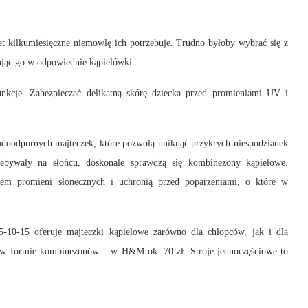
et kilkumiesięczne niemowlę ich potrzebuje. Trudno byłoby wybrać się z
ując go w odpowiednie kąpielówki.
kcje. Zabezpieczać delikatną skórę dziecka przed promieniami UV i
odoodpornych majteczek, które pozwolą uniknąć przykrych niespodzianek
ebywały na słońcu, doskonale sprawdzą się kombinezony kąpielowe.
niem promieni słonecznych i uchronią przed poparzeniami, o które w
5-10-15 oferuje majteczki kąpielowe zarówno dla chłopców, jak i dla
je w formie kombinezonów – w H&M ok. 70 zł. Stroje jednoczęściowe to