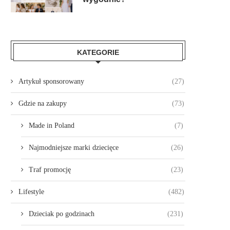
KATEGORIE
Artykuł sponsorowany
(27)
Gdzie na zakupy
(73)
Made in Poland
(7)
Najmodniejsze marki dziecięce
(26)
Traf promocję
(23)
Lifestyle
(482)
Dzieciak po godzinach
(231)