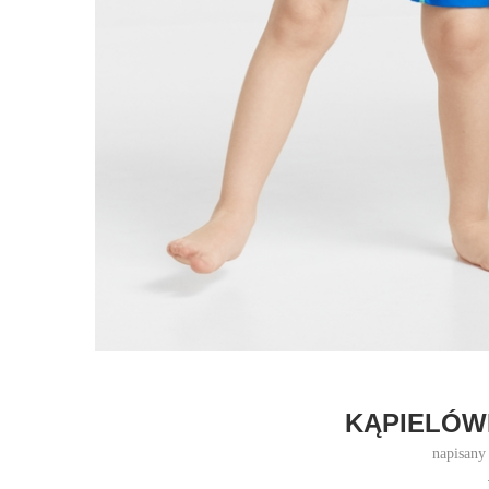
KĄPIELÓWK
napisany