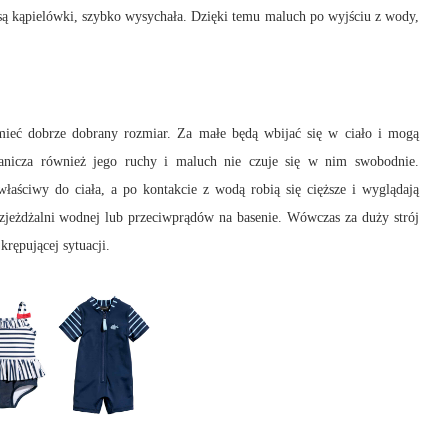
e są kąpielówki, szybko wysychała. Dzięki temu maluch po wyjściu z wody,
mieć dobrze dobrany rozmiar. Za małe będą wbijać się w ciało i mogą
anicza również jego ruchy i maluch nie czuje się w nim swobodnie.
aściwy do ciała, a po kontakcie z wodą robią się cięższe i wyglądają
e zjeżdżalni wodnej lub przeciwprądów na basenie. Wówczas za duży strój
krępującej sytuacji.