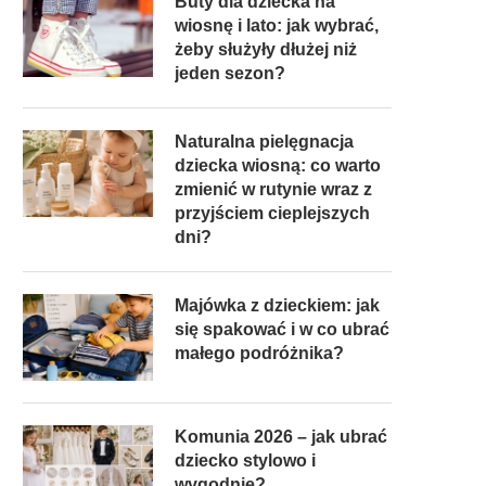
Buty dla dziecka na
wiosnę i lato: jak wybrać,
żeby służyły dłużej niż
jeden sezon?
Naturalna pielęgnacja
dziecka wiosną: co warto
zmienić w rutynie wraz z
przyjściem cieplejszych
dni?
Majówka z dzieckiem: jak
się spakować i w co ubrać
małego podróżnika?
Komunia 2026 – jak ubrać
dziecko stylowo i
wygodnie?