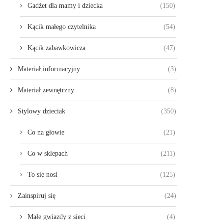
Gadżet dla mamy i dziecka
(150)
Kącik małego czytelnika
(54)
Kącik zabawkowicza
(47)
Materiał informacyjny
(3)
Materiał zewnętrzny
(8)
Stylowy dzieciak
(350)
Co na głowie
(21)
Co w sklepach
(211)
To się nosi
(125)
Zainspiruj się
(24)
Małe gwiazdy z sieci
(4)