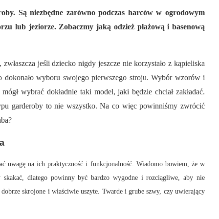
rderoby. Są niezbędne zarówno podczas harców w ogrodowym
morzu lub jeziorze. Zobaczmy jaką odzież plażową i basenową
zwłaszcza jeśli dziecko nigdy jeszcze nie korzystało z kąpieliska
o dokonało wyboru swojego pierwszego stroju. Wybór wzorów i
mógł wybrać dokładnie taki model, jaki będzie chciał zakładać.
typu garderoby to nie wszystko. Na co więc powinniśmy zwrócić
aba
?
a
cać uwagę na ich praktyczność i funkcjonalność. Wiadomo bowiem, że w
zy skakać, dlatego powinny być bardzo wygodne i rozciągliwe, aby nie
obrze skrojone i właściwie uszyte. Twarde i grube szwy, czy uwierający