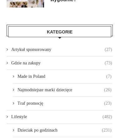
KATEGORIE
Artykuł sponsorowany
(27)
Gdzie na zakupy
(73)
Made in Poland
(7)
Najmodniejsze marki dziecięce
(26)
Traf promocję
(23)
Lifestyle
(482)
Dzieciak po godzinach
(231)