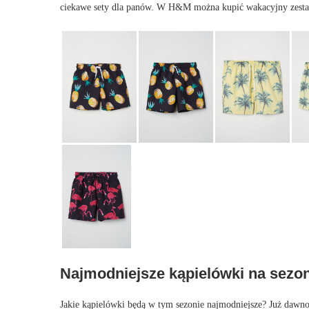
ciekawe sety dla panów. W H&M można kupić wakacyjny zestaw 
Najmodniejsze kąpielówki na sezo
Jakie kąpielówki będą w tym sezonie najmodniejsze? Już dawno