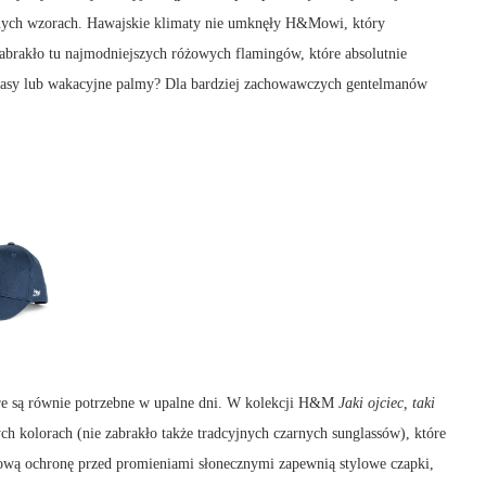
cyjnych wzorach. Hawajskie klimaty nie umknęły H&Mowi, który
 zabrakło tu najmodniejszych różowych flamingów, które absolutnie
nanasy lub wakacyjne palmy? Dla bardziej zachowawczych gentelmanów
óre są równie potrzebne w upalne dni. W kolekcji H&M
Jaki ojciec, taki
h kolorach (nie zabrakło także tradcyjnych czarnych sunglassów), które
wą ochronę przed promieniami słonecznymi zapewnią stylowe czapki,