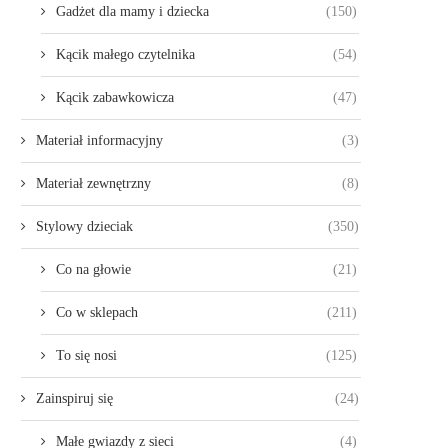
Gadżet dla mamy i dziecka
(150)
Kącik małego czytelnika
(54)
Kącik zabawkowicza
(47)
Materiał informacyjny
(3)
Materiał zewnętrzny
(8)
Stylowy dzieciak
(350)
Co na głowie
(21)
Co w sklepach
(211)
To się nosi
(125)
Zainspiruj się
(24)
Małe gwiazdy z sieci
(4)