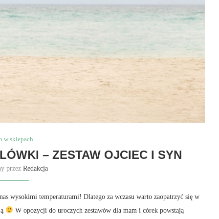
o w sklepach
LÓWKI – ZESTAW OJCIEC I SYN
ny przez
Redakcja
e nas wysokimi temperaturami! Dlatego za wczasu warto zaopatrzyć się w
ją
W opozycji do uroczych zestawów dla mam i córek powstają