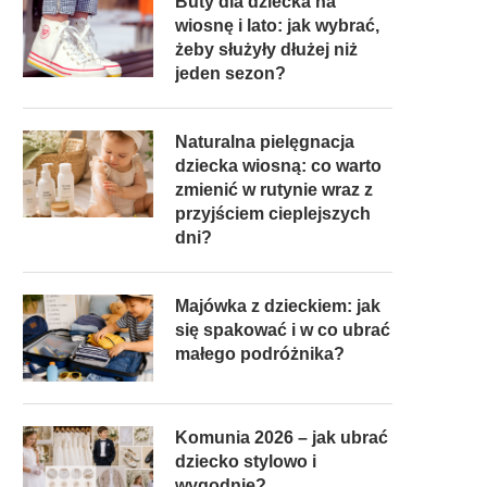
Buty dla dziecka na
wiosnę i lato: jak wybrać,
żeby służyły dłużej niż
jeden sezon?
Naturalna pielęgnacja
dziecka wiosną: co warto
zmienić w rutynie wraz z
przyjściem cieplejszych
dni?
Majówka z dzieckiem: jak
się spakować i w co ubrać
małego podróżnika?
Komunia 2026 – jak ubrać
dziecko stylowo i
wygodnie?