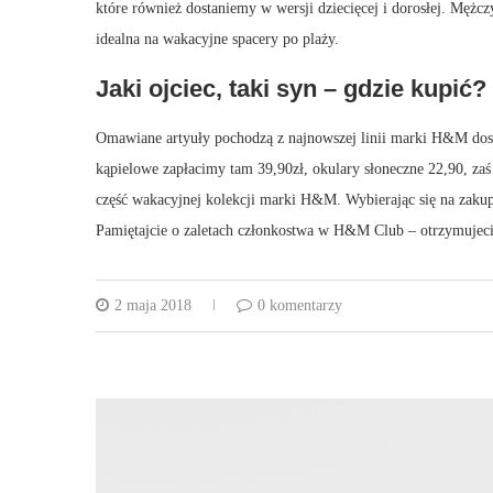
które również dostaniemy w wersji dziecięcej i dorosłej. Mężc
idealna na wakacyjne spacery po plaży.
Jaki ojciec, taki syn – gdzie kupić?
Omawiane artyuły pochodzą z najnowszej linii marki H&M dostę
kąpielowe zapłacimy tam 39,90zł, okulary słoneczne 22,90, zaś
część wakacyjnej kolekcji marki H&M. Wybierając się na zakup
Pamiętajcie o zaletach członkostwa w H&M Club – otrzymuje
2 maja 2018
0 komentarzy