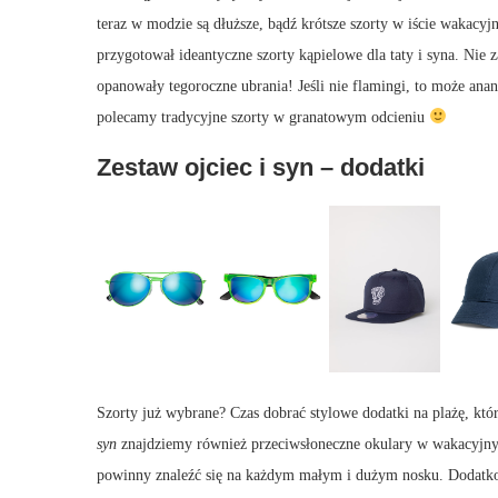
teraz w modzie są dłuższe, bądź krótsze szorty w iście waka
przygotował ideantyczne szorty kąpielowe dla taty i syna. Nie
opanowały tegoroczne ubrania! Jeśli nie flamingi, to może a
polecamy tradycyjne szorty w granatowym odcieniu
Zestaw ojciec i syn – dodatki
Szorty już wybrane? Czas dobrać stylowe dodatki na plażę, kt
syn
znajdziemy również przeciwsłoneczne okulary w wakacyjnyc
powinny znaleźć się na każdym małym i dużym nosku. Dodatko