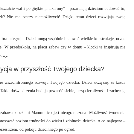
ształcie wafli po giętkie „makarony” – pozwalają dzieciom budować to,
k? Nie ma rzeczy niemożliwych! Dzięki temu dzieci rozwijają swoją
tóra integruje. Dzieci mogą wspólnie budować wielkie konstrukcje, ucząc
ie. W przedszkolu, na placu zabaw czy w domu – klocki te inspirują nie
bawy.
ycja w przyszłość Twojego dziecka?
e wszechstronnego rozwoju Twojego dziecka. Dzieci uczą się, że każda
Takie doświadczenia budują pewność siebie, uczą cierpliwości i zachęcają
e zabawa klockami Mammutico jest nieograniczona. Możliwość tworzenia
osować poziom trudności do wieku i zdolności dziecka. A co najlepsze –
 przestrzeni, od pokoju dziecinnego po ogród.