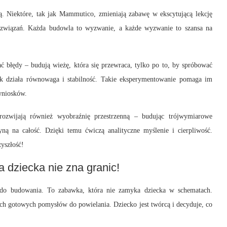
ą. Niektóre, tak jak Mammutico, zmieniają zabawę w ekscytującą lekcję
rozwiązań. Każda budowla to wyzwanie, a każde wyzwanie to szansa na
ć błędy – budują wieżę, która się przewraca, tylko po to, by spróbować
jak działa równowaga i stabilność. Takie eksperymentowanie pomaga im
wniosków.
ozwijają również wyobraźnię przestrzenną – budując trójwymiarowe
yną na całość. Dzięki temu ćwiczą analityczne myślenie i cierpliwość.
zyszłość!
dziecka nie zna granic!
 do budowania. To zabawka, która nie zamyka dziecka w schematach.
ch gotowych pomysłów do powielania. Dziecko jest twórcą i decyduje, co