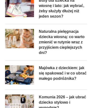
Buty dla dziecka na
wiosnę i lato: jak wybrać,
żeby służyły dłużej niż
jeden sezon?
Naturalna pielęgnacja
dziecka wiosną: co warto
zmienić w rutynie wraz z
przyjściem cieplejszych
dni?
Majówka z dzieckiem: jak
się spakować i w co ubrać
małego podróżnika?
Komunia 2026 – jak ubrać
dziecko stylowo i
wygodnie?