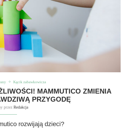
wany
Kącik zabawkowicza
OŻLIWOŚCI! MAMMUTICO ZMIENIA
AWDZIWĄ PRZYGODĘ
ny przez
Redakcja
utico rozwijają dzieci?