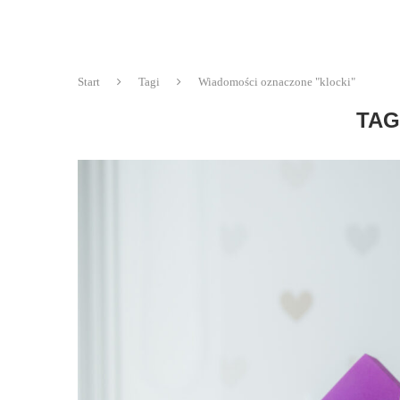
Start
Tagi
Wiadomości oznaczone "klocki"
TAG