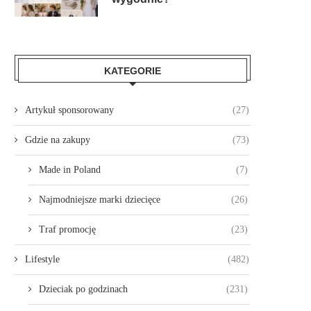
KATEGORIE
Artykuł sponsorowany
(27)
Gdzie na zakupy
(73)
Made in Poland
(7)
Najmodniejsze marki dziecięce
(26)
Traf promocję
(23)
Lifestyle
(482)
Dzieciak po godzinach
(231)