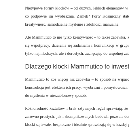
Nietypowe formy klocków – od dużych, lekkich elementów w k
co podpowie im wyobraźnia. Zamek? Fort? Kosmiczny state
kreatywność, samodzielne myślenie i zdolności manualne.
Ale Mammutico to nie tylko kreatywność – to także zabawka, k
się współpracy, dzielenia się zadaniami i komunikacji w grup
tylko najmłodszych, ale i dorosłych, zachęcając do wspólnej za
Dlaczego klocki Mammutico to inwest
Mammutico to coś więcej niż zabawka – to sposób na wsparci
konstrukcja jest efektem ich pracy, wyobraźni i pomysłowości. 
do myślenia w nieszablonowy sposób.
Różnorodność kształtów i brak sztywnych reguł sprawiają, ż
zarówno prostych, jak i skomplikowanych budowli pozwala dost
klocki są trwałe, bezpieczne i idealnie sprawdzają się w każdej