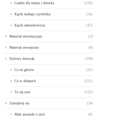
Gadżet dla mamy i dziecka
(150)
Kącik małego czytelnika
(54)
Kącik zabawkowicza
(47)
Materiał informacyjny
(3)
Materiał zewnętrzny
(8)
Stylowy dzieciak
(350)
Co na głowie
(21)
Co w sklepach
(211)
To się nosi
(125)
Zainspiruj się
(24)
Małe gwiazdy z sieci
(4)