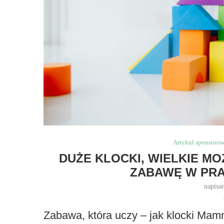
Artykuł sponsoro
DUŻE KLOCKI, WIELKIE M
ZABAWĘ W PR
napisa
Zabawa, która uczy – jak klocki Mamm