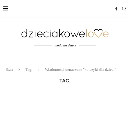
moda na dzieci
Start
Tagi
Wiadomości oznaczone "kolczyki dla dzieci"
TAG: