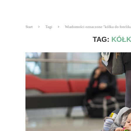
Start
Tagi
Wiadomości oznaczone "kółka do fotelik
TAG:
KÓŁK