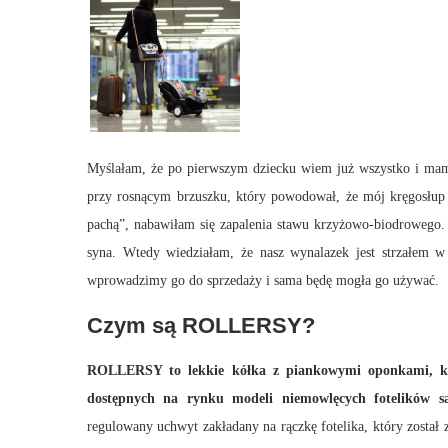
Myślałam, że po pierwszym dziecku wiem już wszystko i mam b
przy rosnącym brzuszku, który powodował, że mój kręgosłup 
pachą”, nabawiłam się zapalenia stawu krzyżowo-biodrowego. R
syna. Wtedy wiedziałam, że nasz wynalazek jest strzałem w
wprowadzimy go do sprzedaży i sama będę mogła go używać.
Czym są ROLLERSY?
ROLLERSY to lekkie kółka z piankowymi oponkami, kt
dostępnych na rynku modeli niemowlęcych fotelików 
regulowany uchwyt zakładany na rączkę fotelika, który został