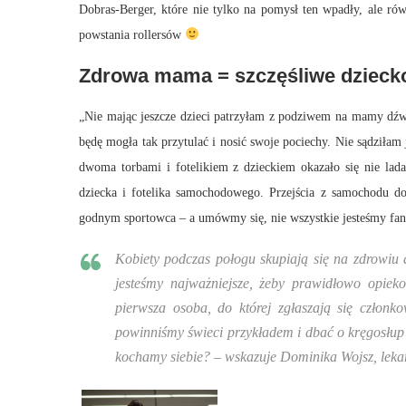
Dobras-Berger, które nie tylko na pomysł ten wpadły, ale ró
powstania rollersów
Zdrowa mama = szczęśliwe dzieck
„Nie mając jeszcze dzieci patrzyłam z podziwem na mamy dźwig
będę mogła tak przytulać i nosić swoje pociechy. Nie sądziłam j
dwoma torbami i fotelikiem z dzieckiem okazało się nie lad
dziecka i fotelika samochodowego. Przejścia z samochodu d
godnym sportowca – a umówmy się, nie wszystkie jesteśmy fank
Kobiety podczas połogu skupiają się na zdrowi
jesteśmy najważniejsze, żeby prawidłowo opiek
pierwsza osoba, do której zgłaszają się członko
powinniśmy świeci przykładem i dbać o kręgosłup
kochamy siebie?
– wskazuje Dominika Wojsz, leka