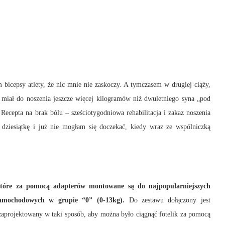
icepsy atlety, że nic mnie nie zaskoczy. A tymczasem w drugiej ciąży,
miał do noszenia jeszcze więcej kilogramów niż dwuletniego syna „pod
ecepta na brak bólu – sześciotygodniowa rehabilitacja i zakaz noszenia
 dziesiątkę i już nie mogłam się doczekać, kiedy wraz ze wspólniczką
óre za pomocą adapterów montowane są do najpopularniejszych
samochodowych w grupie “0” (0-13kg).
Do zestawu dołączony jest
 zaprojektowany w taki sposób, aby można było ciągnąć fotelik za pomocą