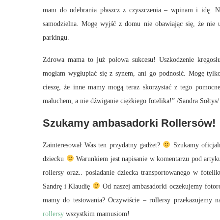
mam do odebrania płaszcz z czyszczenia – wpinam i idę. N
samodzielna. Mogę wyjść z domu nie obawiając się, że nie u
parkingu.
Zdrowa mama to już połowa sukcesu! Uszkodzenie kręgosłup
mogłam wygłupiać się z synem, ani go podnosić. Mogę tylko
cieszę, że inne mamy mogą teraz skorzystać z tego pomocne
maluchem, a nie dźwiganie ciężkiego fotelika!” /Sandra Sołtys/
Szukamy ambasadorki Rollersów!
Zainteresował Was ten przydatny gadżet?
Szukamy oficjaln
dziecku
Warunkiem jest napisanie w komentarzu pod artyk
rollersy oraz.. posiadanie dziecka transportowanego w fotel
Sandrę i Klaudię
Od naszej ambasadorki oczekujemy fotorel
mamy do testowania? Oczywiście – rollersy przekazujemy n
rollersy
wszystkim mamusiom!