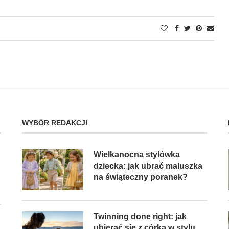
WYBÓR REDAKCJI
Wielkanocna stylówka
dziecka: jak ubrać maluszka
na świąteczny poranek?
Twinning done right: jak
ubierać się z córką w stylu,