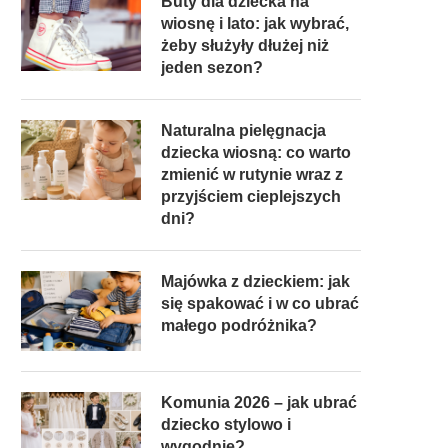
Buty dla dziecka na
wiosnę i lato: jak wybrać,
żeby służyły dłużej niż
jeden sezon?
Naturalna pielęgnacja
dziecka wiosną: co warto
zmienić w rutynie wraz z
przyjściem cieplejszych
dni?
Majówka z dzieckiem: jak
się spakować i w co ubrać
małego podróżnika?
Komunia 2026 – jak ubrać
dziecko stylowo i
wygodnie?