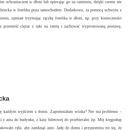
m ochraniaczem w dłoni lub opierając go na ramieniu, dzięki czemu nie
e dziecka w foteliku poza samochodem. Dodatkowo, za pomocą uchwytu z
eniu, zamiast trzymając rączkę fotelika w dłoni, np. przy konieczności
la przenieść ciężar z ręki na ramię i zachować wyprostowaną postawę,
cka
się każdym wyjściem z domu. Zapomniałam wózka? Nie ma problemu –
 z auta do budynku, z kasy biletowej do przebieralni itp. Mój kręgosłup
brakowało ręki, aby zamknąć auto. Jadę do domu i przypomina mi się, że