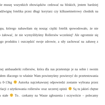
ie muszę wszystkich obowiązków cedować na bliskich, jestem bardziej
dźwignę fotelika przez długi korytarz czy kilkusetmetrowy chodnik na
a, którego nabawiłam się nosząc ciężki fotelik spowodowało, że nie
 żałować, że nie wymyśliłyśmy Rollersów wcześniej! Ale ogromnie się
go produktu i oszczędzić swoje zdrowie, a siły zachować na zabawę z
ej ambasaderki rollersów, która dla nas przetestuje je na sobie i swoim
ułem dlaczego to właśnie Wam powinnyśmy powierzyć do przetestowania
iku 0-13kg
Autorka najciekawszej odpowiedzi zostanie wybrana przez
acji z użytkowania rollersów oraz szczerej opinii
Są tu jakieś chętne
a stałe
To.. czekamy na Wasze zgłoszenia i oczywiście – polecamy