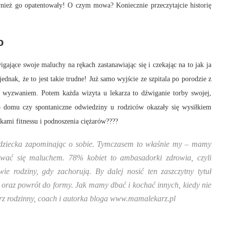
wnież go opatentowały! O czym mowa? Koniecznie przeczytajcie historię
o
ające swoje maluchy na rękach zastanawiając się i czekając na to jak ja
ednak, że to jest takie trudne! Już samo wyjście ze szpitala po porodzie z
a wyzwaniem. Potem każda wizyta u lekarza to dźwiganie torby swojej,
o domu czy spontaniczne odwiedziny u rodziców okazały się wysiłkiem
ami fitnessu i podnoszenia ciężarów????
u dziecka zapominając o sobie. Tymczasem to właśnie my – mamy
ować się maluchem. 78% kobiet to ambasadorki zdrowia, czyli
wie rodziny, gdy zachorują. By dalej nosić ten zaszczytny tytuł
 oraz powrót do formy. Jak mamy dbać i kochać innych, kiedy nie
rz rodzinny, coach i autorka bloga www.mamalekarz.pl