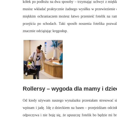
kółek po podłożu na dwa sposoby – trzymając uchwyt z miękki
musisz wkładać praktycznie żadnego wysiłku w przewiezieni
miękkim ochraniaczem możesz łatwo przenieść fotelik na rami
przejścia po schodach. Taki sposób noszenia fotelika pozwa
znacznie odciążając kręgosłup.
Rollersy – wygoda dla mamy i dzie
Od kiedy używam naszego wynalazku przestałam stresować 
wpinam i jadę. Idę z dzieckiem na basen – przejeżdżam odcinki
odpoczywa i nie boję się, że upuszczę fotelik bo będzie mi 