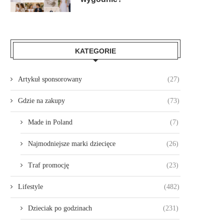
KATEGORIE
Artykuł sponsorowany
(27)
Gdzie na zakupy
(73)
Made in Poland
(7)
Najmodniejsze marki dziecięce
(26)
Traf promocję
(23)
Lifestyle
(482)
Dzieciak po godzinach
(231)