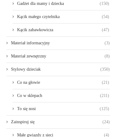
Gadżet dla mamy i dziecka
(150)
Kącik małego czytelnika
(54)
Kącik zabawkowicza
(47)
Materiał informacyjny
(3)
Materiał zewnętrzny
(8)
Stylowy dzieciak
(350)
Co na głowie
(21)
Co w sklepach
(211)
To się nosi
(125)
Zainspiruj się
(24)
Małe gwiazdy z sieci
(4)