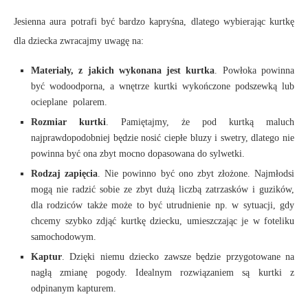
Jesienna aura potrafi być bardzo kapryśna, dlatego wybierając kurtkę
dla dziecka zwracajmy uwagę na:
Materiały, z jakich wykonana jest kurtka
. Powłoka powinna
być wodoodporna, a wnętrze kurtki wykończone podszewką lub
ocieplane polarem.
Rozmiar kurtki
. Pamiętajmy, że pod kurtką maluch
najprawdopodobniej będzie nosić ciepłe bluzy i swetry, dlatego nie
powinna być ona zbyt mocno dopasowana do sylwetki.
Rodzaj zapięcia
. Nie powinno być ono zbyt złożone. Najmłodsi
mogą nie radzić sobie ze zbyt dużą liczbą zatrzasków i guzików,
dla rodziców także może to być utrudnienie np. w sytuacji, gdy
chcemy szybko zdjąć kurtkę dziecku, umieszczając je w foteliku
samochodowym.
Kaptur
. Dzięki niemu dziecko zawsze będzie przygotowane na
nagłą zmianę pogody. Idealnym rozwiązaniem są kurtki z
odpinanym kapturem.