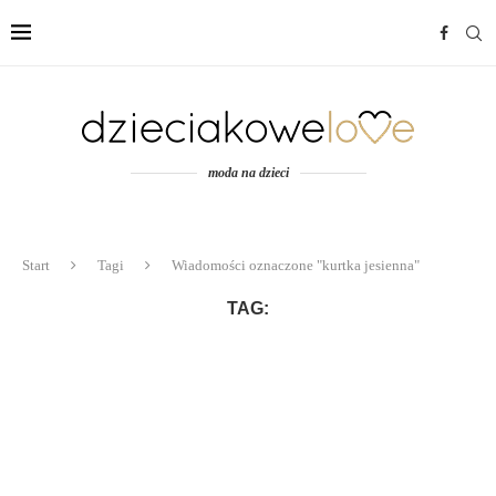
moda na dzieci
Start
Tagi
Wiadomości oznaczone "kurtka jesienna"
TAG: