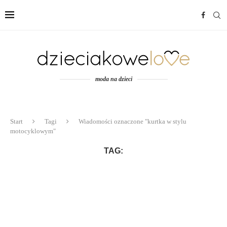
moda na dzieci
Start
Tagi
Wiadomości oznaczone "kurtka w stylu
motocyklowym"
TAG: