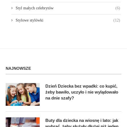
Styl małych celebrytów
(6)
Stylowe stylówki
(12)
NAJNOWSZE
Dzień Dziecka bez wpadki: co kupić,
żeby bawiło, uczyło i nie wylądowało
na dnie szafy?
Buty dla dziecka na wiosnę i lato: jak
wybrać, żeby służyły dłużej niż jeden