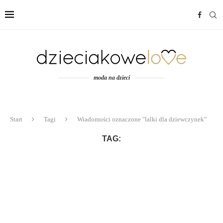
moda na dzieci
Start
Tagi
Wiadomości oznaczone "lalki dla dziewczynek"
TAG: