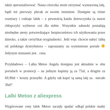
także spersonalizować. Nasza córeczka może otrzymać wymarzoną lalę,
bądź też pierwszy plecak ze swoim imieniem. Dostępne są różne
rozmiary i rodzaje lalek – z pewnością każda dziewczynka (a nawet
chłopczyk) wybierze coś dla siebie. Wszystkie zabawki posiadają
niezbędne atesty potwierdzające bezpieczeństwo ich użytkowania przez
dziecko, a także certyfikat oryginalności. Jeśli więc chcecie nabyć lalkę
od polskiego dystrybutora – zapraszamy na wymienione portale
Jedynym minusem jest.. cena.
Przykładowo – Lalka Metoo Angela dostępna jest aktualnie w obu
portalach w promocji – na jednym kupimy ją za 75zł, a drugim za
69,90zł + koszty przesyłki. A gdyby tak kupić tą samą lalę za.. niecałe
30zł?
Lalki Metoo z aliexpress
Wygórowane ceny lalek Metoo zaczęły spadać odkąd polskie matki