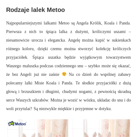
Rodzaje lalek Metoo
Najpopularniejszymi lalkami Metoo są Angela Królik, Koala i Panda.
Pierwsza z nich to śpiąca lalka z dużymi, króliczymi uszami –
niesamowicie urocza i elegancka. Angelę można kupić w sukienkach
różnego koloru, dzięki czemu można stworzyć kolekcję króliczych
przyjaciółek. Śpiąca uszatka będzie wyjątkowym towarzystwem
Waszego maluszka podczas codziennego snu – szybko może się okazać,
że bez Angeli już nie zaśnie
Na co dzień do wspólnej zabawy
polecamy lalki Misie Koala i Panda. Te słodkie przyjaciółki z dużą
głową i brzuszkiem i długimi, chudymi nogami, z pewnością skradną
serce Waszych szkrabów. Można je wozić w wózku, układac do snu i do
woli przytulać! Są niezwykle miękkie i przyjemne w dotyku.