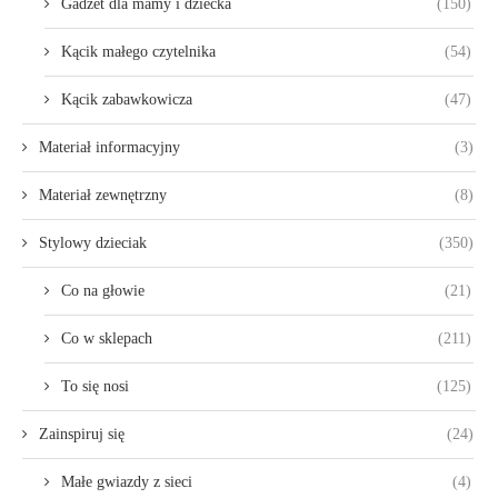
Gadżet dla mamy i dziecka
(150)
Kącik małego czytelnika
(54)
Kącik zabawkowicza
(47)
Materiał informacyjny
(3)
Materiał zewnętrzny
(8)
Stylowy dzieciak
(350)
Co na głowie
(21)
Co w sklepach
(211)
To się nosi
(125)
Zainspiruj się
(24)
Małe gwiazdy z sieci
(4)