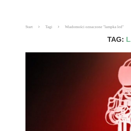
Start
Tagi
Wiadomości oznaczone "lampka led"
TAG:
L