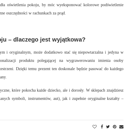
ródła oświetlenia pokoju, by móc wyeksponować kolorowe podświetlenie
zne oszczędności w rachunkach za prąd.
ju – dlaczego jest wyjątkowa?
 i oryginalnym, może dodatkowo stać się niepowtarzalna i jedyna w
onalizacji produktu polegającej na wygrawerowaniu imienia osoby
zestrzeni. Dzięki temu prezent ten doskonale będzie pasować do każdego
wany.
czne, które pokocha każde dziecko, ale i dorosły. W sklepach znajdziesz
nych symboli, instrumentów, aut), jak i zupełnie oryginalne kształty –