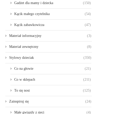
Gadżet dla mamy i dziecka
(150)
Kącik małego czytelnika
(54)
Kącik zabawkowicza
(47)
Materiał informacyjny
(3)
Materiał zewnętrzny
(8)
Stylowy dzieciak
(350)
Co na głowie
(21)
Co w sklepach
(211)
To się nosi
(125)
Zainspiruj się
(24)
Małe gwiazdy z sieci
(4)