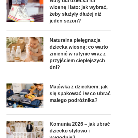
Buty dla dziecka na
wiosnę i lato: jak wybrać,
żeby służyły dłużej niż
jeden sezon?
Naturalna pielęgnacja
dziecka wiosną: co warto
zmienić w rutynie wraz z
przyjściem cieplejszych
dni?
Majówka z dzieckiem: jak
się spakować i w co ubrać
małego podróżnika?
Komunia 2026 – jak ubrać
dziecko stylowo i
wygodnie?