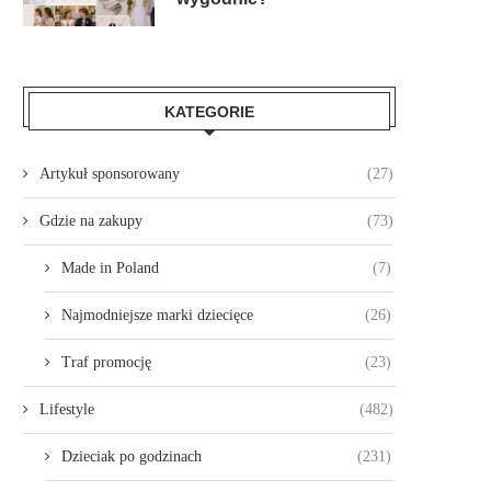
KATEGORIE
Artykuł sponsorowany
(27)
Gdzie na zakupy
(73)
Made in Poland
(7)
Najmodniejsze marki dziecięce
(26)
Traf promocję
(23)
Lifestyle
(482)
Dzieciak po godzinach
(231)