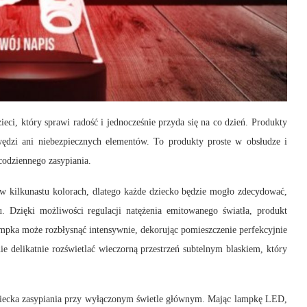
eci, który sprawi radość i jednocześnie przyda się na co dzień. Produkty
wędzi ani niebezpiecznych elementów. To produkty proste w obsłudze i
odziennego zasypiania.
w kilkunastu kolorach, dlatego każde dziecko będzie mogło zdecydować,
. Dzięki możliwości regulacji natężenia emitowanego światła, produkt
pka może rozbłysnąć intensywnie, dekorując pomieszczenie perfekcyjnie
 delikatnie rozświetlać wieczorną przestrzeń subtelnym blaskiem, który
dziecka zasypiania przy wyłączonym świetle głównym. Mając lampkę LED,