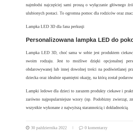
najmłodsi najczęściej sami proszą o wyłączanie głównego ź
ulubionych postaci. To ogromna pomoc dla rodziców oraz znac
Lampka LED 3D dla fana perkusji
Personalizowana lampka LED do poko
Lampka LED 3D, choć sama w sobie jest produktem ciekawym
swoim rodzaju. Jest to możliwe dzięki opcjonalnej pers
obdarowywanej lub innej dowolnej treści na podświetlanej pr
dziecka oraz idealnie upamiętni okazję, na którą został podaro
Lampki ledowe dla dzieci to zarazem produkty ciekawe i prakty
zarówno najpopularniejsze wzory (np. Podobizny zwierząt, zna
wszystkie wykonane z najwyższą starannością i dokładnością.
30 października 2022
0 komentarzy