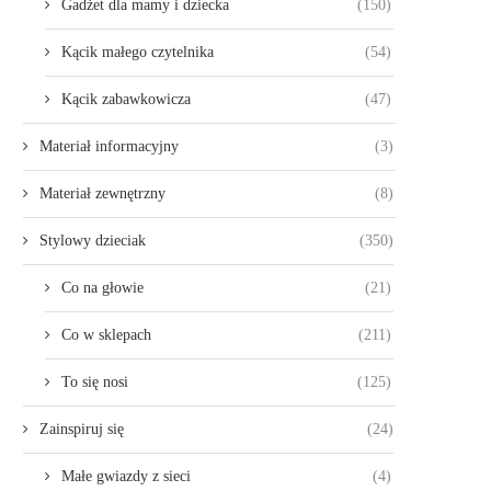
Gadżet dla mamy i dziecka
(150)
Kącik małego czytelnika
(54)
Kącik zabawkowicza
(47)
Materiał informacyjny
(3)
Materiał zewnętrzny
(8)
Stylowy dzieciak
(350)
Co na głowie
(21)
Co w sklepach
(211)
To się nosi
(125)
Zainspiruj się
(24)
Małe gwiazdy z sieci
(4)