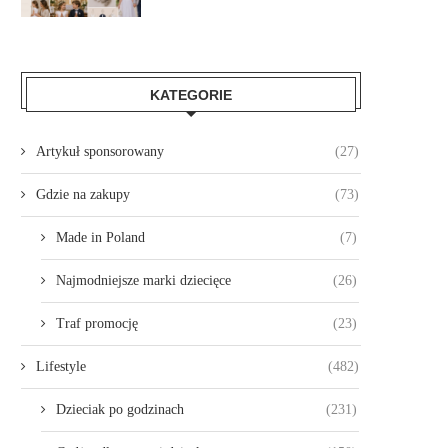
KATEGORIE
Artykuł sponsorowany
(27)
Gdzie na zakupy
(73)
Made in Poland
(7)
Najmodniejsze marki dziecięce
(26)
Traf promocję
(23)
Lifestyle
(482)
Dzieciak po godzinach
(231)