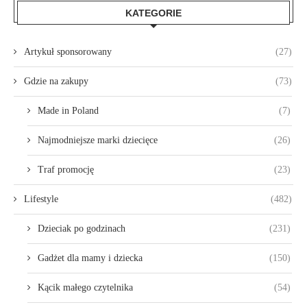
KATEGORIE
Artykuł sponsorowany
(27)
Gdzie na zakupy
(73)
Made in Poland
(7)
Najmodniejsze marki dziecięce
(26)
Traf promocję
(23)
Lifestyle
(482)
Dzieciak po godzinach
(231)
Gadżet dla mamy i dziecka
(150)
Kącik małego czytelnika
(54)