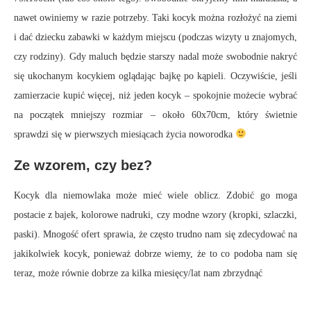
nawet owiniemy w razie potrzeby. Taki kocyk można rozłożyć na ziemi
i dać dziecku zabawki w każdym miejscu (podczas wizyty u znajomych,
czy rodziny). Gdy maluch będzie starszy nadal może swobodnie nakryć
się ukochanym kocykiem oglądając bajkę po kąpieli. Oczywiście, jeśli
zamierzacie kupić więcej, niż jeden kocyk – spokojnie możecie wybrać
na początek mniejszy rozmiar – około 60x70cm, który świetnie
sprawdzi się w pierwszych miesiącach życia noworodka
Ze wzorem, czy bez?
Kocyk dla niemowlaka może mieć wiele oblicz. Zdobić go moga
postacie z bajek, kolorowe nadruki, czy modne wzory (kropki, szlaczki,
paski). Mnogość ofert sprawia, że często trudno nam się zdecydować na
jakikolwiek kocyk, ponieważ dobrze wiemy, że to co podoba nam się
teraz, może równie dobrze za kilka miesięcy/lat nam zbrzydnąć