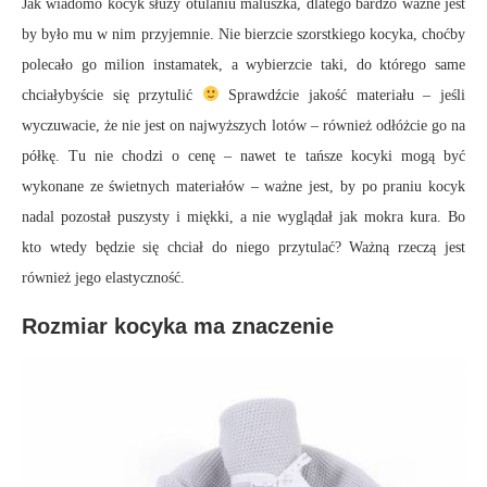
Jak wiadomo kocyk służy otulaniu maluszka, dlatego bardzo ważne jest
by było mu w nim przyjemnie. Nie bierzcie szorstkiego kocyka, choćby
polecało go milion instamatek, a wybierzcie taki, do którego same
chciałybyście się przytulić
Sprawdźcie jakość materiału – jeśli
wyczuwacie, że nie jest on najwyższych lotów – również odłóżcie go na
półkę. Tu nie chodzi o cenę – nawet te tańsze kocyki mogą być
wykonane ze świetnych materiałów – ważne jest, by po praniu kocyk
nadal pozostał puszysty i miękki, a nie wyglądał jak mokra kura. Bo
kto wtedy będzie się chciał do niego przytulać? Ważną rzeczą jest
również jego elastyczność.
Rozmiar kocyka ma znaczenie