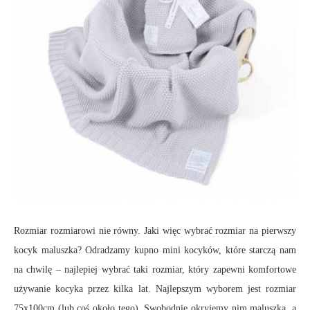
Rozmiar rozmiarowi nie równy. Jaki więc wybrać rozmiar na pierwszy
kocyk maluszka? Odradzamy kupno mini kocyków, które starczą nam
na chwilę – najlepiej wybrać taki rozmiar, który zapewni komfortowe
używanie kocyka przez kilka lat. Najlepszym wyborem jest rozmiar
75x100cm (lub coś około tego). Swobodnie okryjemy nim maluszka, a