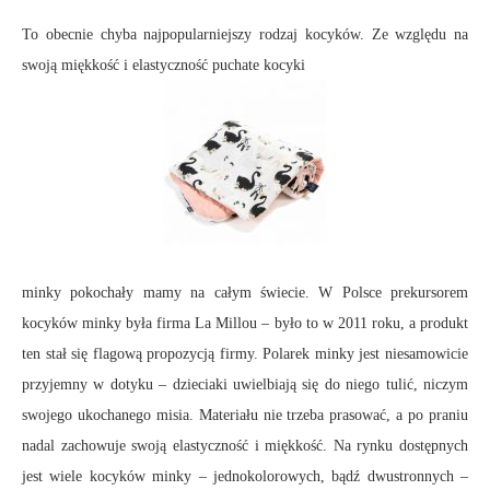
To obecnie chyba najpopularniejszy rodzaj kocyków. Ze względu na
swoją miękkość i elastyczność puchate kocyki
minky pokochały mamy na całym świecie. W Polsce prekursorem
kocyków minky była firma La Millou – było to w 2011 roku, a produkt
ten stał się flagową propozycją firmy. Polarek minky jest niesamowicie
przyjemny w dotyku – dzieciaki uwielbiają się do niego tulić, niczym
swojego ukochanego misia. Materiału nie trzeba prasować, a po praniu
nadal zachowuje swoją elastyczność i miękkość. Na rynku dostępnych
jest wiele kocyków minky – jednokolorowych, bądź dwustronnych –