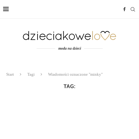
moda na dzieci
Start
Tagi
Wiadomości oznaczone "minky"
TAG: