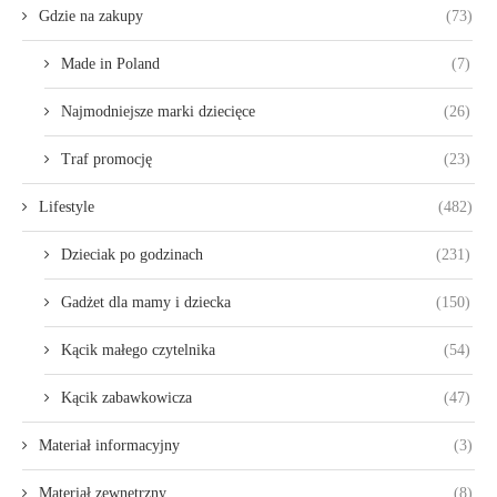
Gdzie na zakupy
(73)
Made in Poland
(7)
Najmodniejsze marki dziecięce
(26)
Traf promocję
(23)
Lifestyle
(482)
Dzieciak po godzinach
(231)
Gadżet dla mamy i dziecka
(150)
Kącik małego czytelnika
(54)
Kącik zabawkowicza
(47)
Materiał informacyjny
(3)
Materiał zewnętrzny
(8)