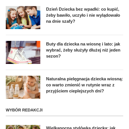
Dzień Dziecka bez wpadki: co kupić,
żeby bawiło, uczyło i nie wylądowało
na dnie szafy?
Buty dla dziecka na wiosnę i lato: jak
wybrać, żeby służyły dłużej niż jeden
sezon?
Naturalna pielęgnacja dziecka wiosną:
co warto zmienić w rutynie wraz z
przyjściem cieplejszych dni?
WYBÓR REDAKCJI
Wielkanocna stylówka dziecka: jak