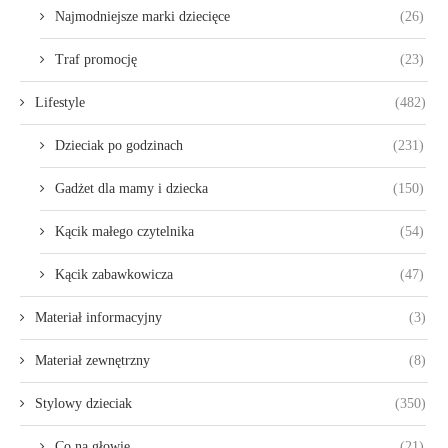
Najmodniejsze marki dziecięce
(26)
Traf promocję
(23)
Lifestyle
(482)
Dzieciak po godzinach
(231)
Gadżet dla mamy i dziecka
(150)
Kącik małego czytelnika
(54)
Kącik zabawkowicza
(47)
Materiał informacyjny
(3)
Materiał zewnętrzny
(8)
Stylowy dzieciak
(350)
Co na głowie
(21)