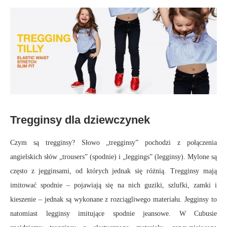
Tregginsy dla dziewczynek
Czym są tregginsy? Słowo „tregginsy” pochodzi z połączenia
angielskich słów „trousers” (spodnie) i „leggings” (legginsy). Mylone są
często z jegginsami, od których jednak się różnią. Tregginsy mają
imitować spodnie – pojawiają się na nich guziki, szlufki, zamki i
kieszenie – jednak są wykonane z rozciągliwego materiału. Jegginsy to
natomiast legginsy imitujące spodnie jeansowe. W Cubusie