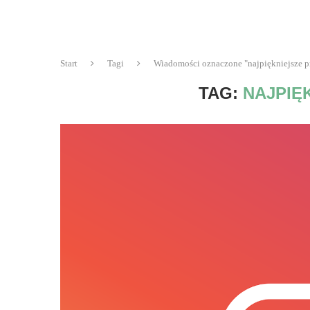
Start
Tagi
Wiadomości oznaczone "najpiękniejsze pr
TAG:
NAJPIĘ