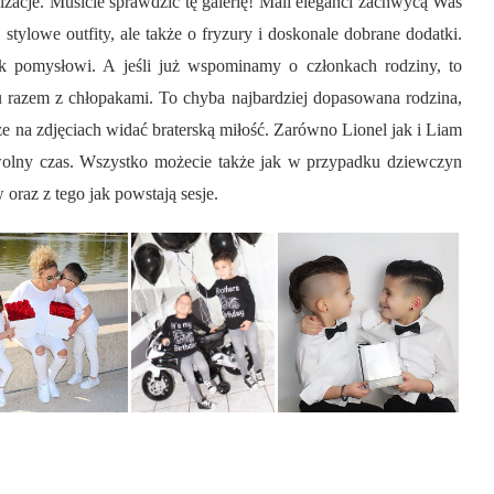
lizacje. Musicie sprawdzić tę galerię! Mali eleganci zachwycą Was
stylowe outfity, ale także o fryzury i doskonale dobrane dodatki.
k pomysłowi. A jeśli już wspominamy o członkach rodziny, to
lu razem z chłopakami. To chyba najbardziej dopasowana rodzina,
o, że na zdjęciach widać braterską miłość. Zarówno Lionel jak i Liam
bą wolny czas. Wszystko możecie także jak w przypadku dziewczyn
 oraz z tego jak powstają sesje.