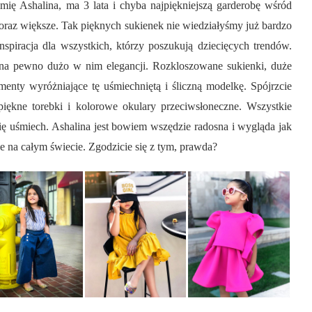
ię Ashalina, ma 3 lata i chyba najpiękniejszą garderobę wśród
 coraz większe. Tak pięknych sukienek nie wiedziałyśmy już bardzo
iracja dla wszystkich, którzy poszukują dziecięcych trendów.
e na pewno dużo w nim elegancji. Rozkloszowane sukienki, duże
ementy wyróżniające tę uśmiechniętą i śliczną modelkę. Spójrzcie
 piękne torebki i kolorowe okulary przeciwsłoneczne. Wszystkie
się uśmiech. Ashalina jest bowiem wszędzie radosna i wygląda jak
 na całym świecie. Zgodzicie się z tym, prawda?