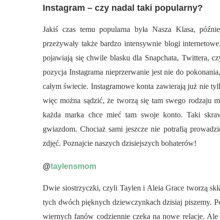
Instagram – czy nadal taki popularny?
Jakiś czas temu popularna była Nasza Klasa, późni
przeżywały także bardzo intensywnie blogi internetowe
pojawiają się chwile blasku dla Snapchata, Twittera, c
pozycja Instagrama nieprzerwanie jest nie do pokonania,
całym świecie. Instagramowe konta zawierają już nie tylk
więc można sądzić, że tworzą się tam swego rodzaju mik
każda marka chce mieć tam swoje konto. Taki skrawe
gwiazdom. Chociaż sami jeszcze nie potrafią prowadzi
zdjęć. Poznajcie naszych dzisiejszych bohaterów!
@
taylensmom
Dwie siostrzyczki, czyli Taylen i Aleia Grace tworzą skł
tych dwóch pięknych dziewczynkach dzisiaj piszemy. Po
wiernych fanów codziennie czeka na nowe relacje. Ale