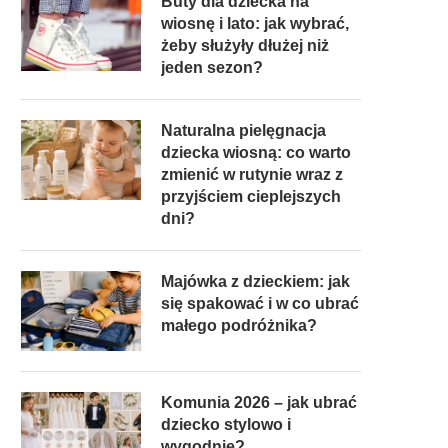
Buty dla dziecka na
wiosnę i lato: jak wybrać,
żeby służyły dłużej niż
jeden sezon?
Naturalna pielęgnacja
dziecka wiosną: co warto
zmienić w rutynie wraz z
przyjściem cieplejszych
dni?
Majówka z dzieckiem: jak
się spakować i w co ubrać
małego podróżnika?
Komunia 2026 – jak ubrać
dziecko stylowo i
wygodnie?