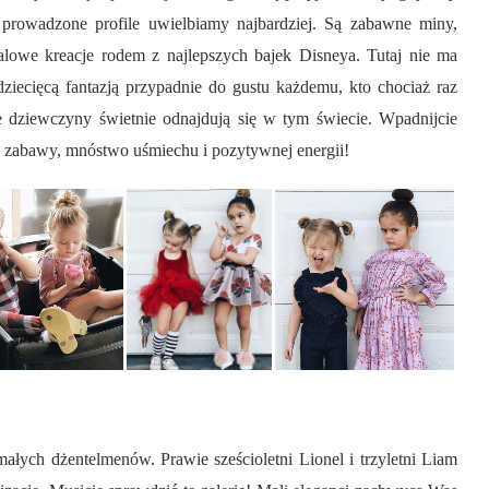
 prowadzone profile uwielbiamy najbardziej. Są zabawne miny,
balowe kreacje rodem z najlepszych bajek Disneya. Tutaj nie ma
ziecięcą fantazją przypadnie do gustu każdemu, kto chociaż raz
e dziewczyny świetnie odnajdują się w tym świecie. Wpadnijcie
Gry, zabawy, mnóstwo uśmiechu i pozytywnej energii!
łych dżentelmenów. Prawie sześcioletni Lionel i trzyletni Liam