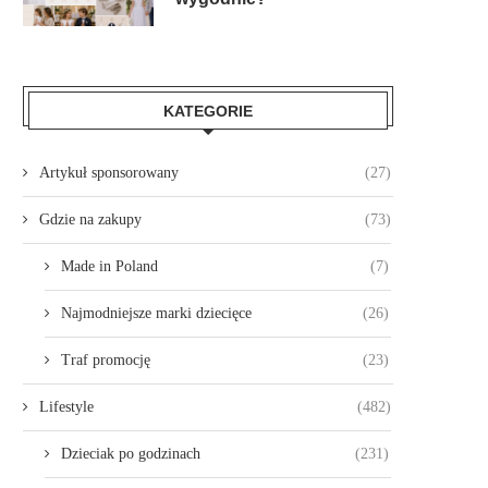
KATEGORIE
Artykuł sponsorowany
(27)
Gdzie na zakupy
(73)
Made in Poland
(7)
Najmodniejsze marki dziecięce
(26)
Traf promocję
(23)
Lifestyle
(482)
Dzieciak po godzinach
(231)