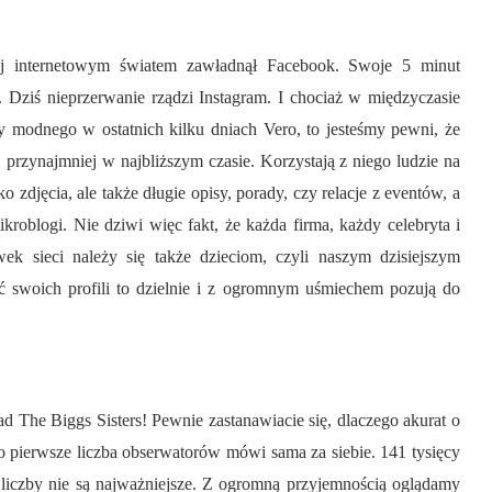
ej internetowym światem zawładnął Facebook. Swoje 5 minut
. Dziś nieprzerwanie rządzi Instagram. I chociaż w międzyczasie
zy modnego w ostatnich kilku dniach Vero, to jesteśmy pewni, że
 przynajmniej w najbliższym czasie. Korzystają z niego ludzie na
o zdjęcia, ale także długie opisy, porady, czy relacje z eventów, a
roblogi. Nie dziwi więc fakt, że każda firma, każdy celebryta i
k sieci należy się także dzieciom, czyli naszym dzisiejszym
ć swoich profili to dzielnie i z ogromnym uśmiechem pozują do
ad The Biggs Sisters! Pewnie zastanawiacie się, dlaczego akurat o
 pierwsze liczba obserwatorów mówi sama za siebie. 141 tysięcy
 liczby nie są najważniejsze. Z ogromną przyjemnością oglądamy