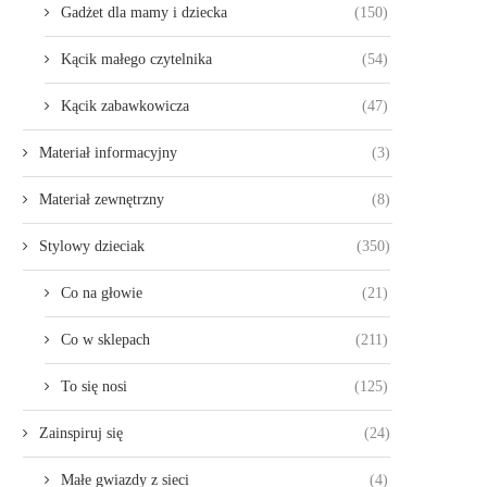
Gadżet dla mamy i dziecka
(150)
Kącik małego czytelnika
(54)
Kącik zabawkowicza
(47)
Materiał informacyjny
(3)
Materiał zewnętrzny
(8)
Stylowy dzieciak
(350)
Co na głowie
(21)
Co w sklepach
(211)
To się nosi
(125)
Zainspiruj się
(24)
Małe gwiazdy z sieci
(4)