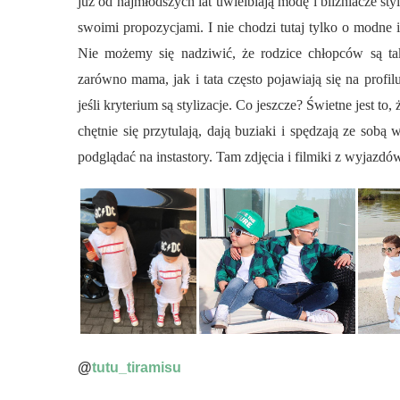
już od najmłodszych lat uwielbiają modę i bliźniacze sty
swoimi propozycjami. I nie chodzi tutaj tylko o modne i 
Nie możemy się nadziwić, że rodzice chłopców są ta
zarówno mama, jak i tata często pojawiają się na profi
jeśli kryterium są stylizacje. Co jeszcze? Świetne jest t
chętnie się przytulają, dają buziaki i spędzają ze so
podglądać na instastory. Tam zdjęcia i filmiki z wyjazdów
@
tutu_tiramisu