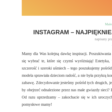
Małe
INSTAGRAM – NAJPIĘKNIEJ
napisany pr
Mamy dla Was kolejną dawkę inspiracji. Poszukiwania na
się wybrać te, które się czymś wyróżniają! Estetyka, 
szczerość i szeroki uśmiech – tego poszukujemy pośród
modela sprawiała dzieciom radość, a nie była przykrą ko
zabawę. Zdecydowanie jesteśmy pośród tych drugich, jeśl
by obejrzeć odnalezione przez nas małe gwiazdy sieci? I
Od razu uprzedzamy – zakochacie się w ich uroczych
pomysłowe mamy!