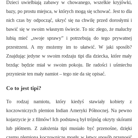
Dzieci uwielbiają zabawy w chowanego, wszelkie kryjówki,
bazy, po prostu miejsca, w których mogą się schować. Jest to dla
nich czas by odpocząć, ukryć się na chwilę przed dorosłymi i
bawić się w swoim własnym świecie. To nic złego, że maluchy
lubią mieć „swoje sprawy” i potrzebują do tego prywatnej
przestrzeni. A my możemy im to ułatwić. W jaki sposób?
Znajdując jedyne w swoim rodzaju tipi dla dziecka, które mały
brzdąc będzie miał w swoim pokoju. Ile radości i uśmiechu
przyniesie ten mały namiot – tego nie da się opisać.
Co to jest tipi?
To rodzaj namiotu, który kiedyś stawiały kobiety z
koczowniczych plemion Indian Ameryki Północnej. Na pewno
kojarzycie je z filmów! Ich podstawą był trójnóg okryty skórami
lub płótnem. Z założenia tipi musiało być przenośne, dzięki
czemu plemiona koczownicze mogły w łatwy sposób przenosić