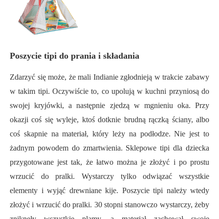
Poszycie tipi do prania i składania
Zdarzyć się może, że mali Indianie zgłodnieją w trakcie zabawy
w takim tipi. Oczywiście to, co upolują w kuchni przyniosą do
swojej kryjówki, a następnie zjedzą w mgnieniu oka. Przy
okazji coś się wyleje, ktoś dotknie brudną rączką ściany, albo
coś skapnie na materiał, który leży na podłodze. Nie jest to
żadnym powodem do zmartwienia. Sklepowe tipi dla dziecka
przygotowane jest tak, że łatwo można je złożyć i po prostu
wrzucić do pralki. Wystarczy tylko odwiązać wszystkie
elementy i wyjąć drewniane kije. Poszycie tipi należy wtedy
złożyć i wrzucić do pralki. 30 stopni stanowczo wystarczy, żeby
zniknęły wszystkie plamy, a materiał zachował swoje