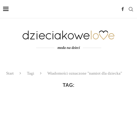
moda na dzieci
Start
Tagi
Wiadomości oznaczone "namiot dla dziecka"
TAG: