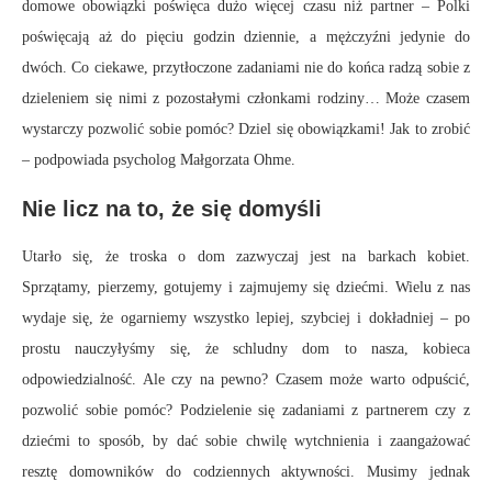
domowe obowiązki poświęca dużo więcej czasu niż partner – Polki
poświęcają aż do pięciu godzin dziennie, a mężczyźni jedynie do
dwóch. Co ciekawe, przytłoczone zadaniami nie do końca radzą sobie z
dzieleniem się nimi z pozostałymi członkami rodziny… Może czasem
wystarczy pozwolić sobie pomóc? Dziel się obowiązkami! Jak to zrobić
– podpowiada psycholog Małgorzata Ohme.
Nie licz na to, że się domyśli
Utarło się, że troska o dom zazwyczaj jest na barkach kobiet.
Sprzątamy, pierzemy, gotujemy i zajmujemy się dziećmi. Wielu z nas
wydaje się, że ogarniemy wszystko lepiej, szybciej i dokładniej – po
prostu nauczyłyśmy się, że schludny dom to nasza, kobieca
odpowiedzialność. Ale czy na pewno? Czasem może warto odpuścić,
pozwolić sobie pomóc? Podzielenie się zadaniami z partnerem czy z
dziećmi to sposób, by dać sobie chwilę wytchnienia i zaangażować
resztę domowników do codziennych aktywności. Musimy jednak