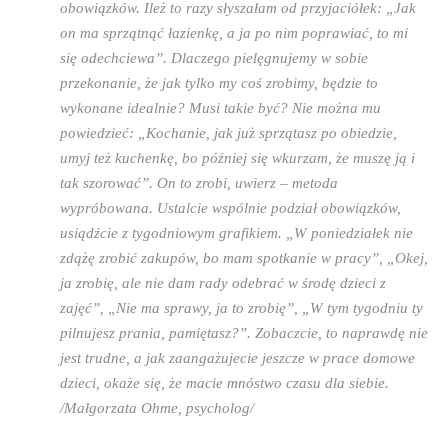
obowiązków. Ileż to razy słyszałam od przyjaciółek: „Jak
on ma sprzątnąć łazienkę, a ja po nim poprawiać, to mi
się odechciewa”. Dlaczego pielęgnujemy w sobie
przekonanie, że jak tylko my coś zrobimy, będzie to
wykonane idealnie? Musi takie być? Nie można mu
powiedzieć: „Kochanie, jak już sprzątasz po obiedzie,
umyj też kuchenkę, bo później się wkurzam, że muszę ją i
tak szorować”. On to zrobi, uwierz – metoda
wypróbowana. Ustalcie wspólnie podział obowiązków,
usiądźcie z tygodniowym grafikiem. „W poniedziałek nie
zdążę zrobić zakupów, bo mam spotkanie w pracy”, „Okej,
ja zrobię, ale nie dam rady odebrać w środę dzieci z
zajęć”, „Nie ma sprawy, ja to zrobię”, „W tym tygodniu ty
pilnujesz prania, pamiętasz?”. Zobaczcie, to naprawdę nie
jest trudne, a jak zaangażujecie jeszcze w prace domowe
dzieci, okaże się, że macie mnóstwo czasu dla siebie.
/Małgorzata Ohme, psycholog/