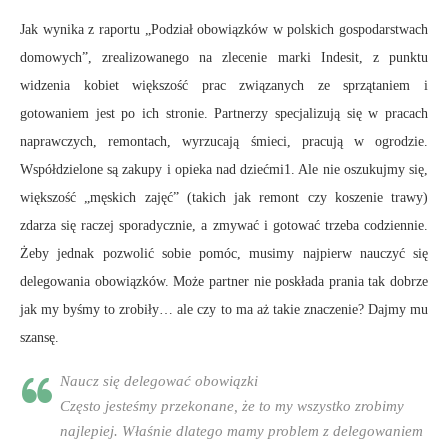
Jak wynika z raportu „Podział obowiązków w polskich gospodarstwach
domowych”, zrealizowanego na zlecenie marki Indesit, z punktu
widzenia kobiet większość prac związanych ze sprzątaniem i
gotowaniem jest po ich stronie. Partnerzy specjalizują się w pracach
naprawczych, remontach, wyrzucają śmieci, pracują w ogrodzie.
Współdzielone są zakupy i opieka nad dziećmi1. Ale nie oszukujmy się,
większość „męskich zajęć” (takich jak remont czy koszenie trawy)
zdarza się raczej sporadycznie, a zmywać i gotować trzeba codziennie.
Żeby jednak pozwolić sobie pomóc, musimy najpierw nauczyć się
delegowania obowiązków. Może partner nie poskłada prania tak dobrze
jak my byśmy to zrobiły… ale czy to ma aż takie znaczenie? Dajmy mu
szansę.
Naucz się delegować obowiązki
Często jesteśmy przekonane, że to my wszystko zrobimy
najlepiej. Właśnie dlatego mamy problem z delegowaniem