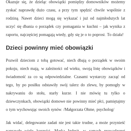
Okazuje się, że dzieląc obowiązki pomiędzy domowników możemy
zyskać naprawdę dużo czasu, a przy tym spędzić chwile wspólnie z
rodziną. Nawet dzieci mogą się wykazać i już od najmłodszych lat
uczyć się dbania o porządek czy pomagania w kuchni – jak wynika z
raportu, najczęściej pomagają wtedy, gdy się je o to poprosi. To działa!
Dzieci powinny mieć obowiązki
Pozwól dzieciom z tobą gotować, niech dbają o porządek w swoim
pokoju, niech mają, w zależności od wieku, swoją listę obowiązków i
świadomość za co są odpowiedzialne. Czasami wystarczy zacząć od
tego, by po posiłku odstawiły swój talerz do zlewu, by pomogły w
nakrywaniu do stołu, starły kurze. I nie mówię tu tylko o
dziewczynkach, obowiązki domowe nie powinny mieć płci, pamiętajmy
o tym wychowując swoich synów. /Małgorzata Ohme, psycholog/
Jak widać, delegowanie zadań nie jest takie trudne, a może przynieść
naprawdę wiele korzyści. Marka Indesit, w ramach prowadzonej