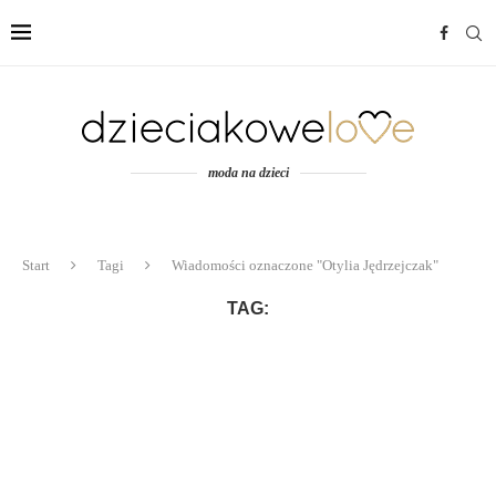
moda na dzieci
Start
Tagi
Wiadomości oznaczone "Otylia Jędrzejczak"
TAG: