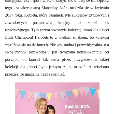
olimpijska, czyli sportowiec, o którym mówi cały świat. Oprócz
tego jest także mamą Marceliny, która urodziła się w kwietniu
2017 roku. Kobieta, która osiągnęła tyle sukcesów życiowych i
zawodowych postanowiła kolejny raz zrobić coś
rewolucyjnego. Tym razem stworzyła kolekcję ubrań dla dzieci
Little Champion! I zrobiła to z wielkim smakiem, bo kolekcja
wyróżnia się na tle innych. Nie jest nudna i przewidywalna, ma
swój motyw przewodni i jest tworzona konsekwentnie, od
początku do końca! Jak sama pisze, przygotowanie takiej
kolekcji dla dzieci było jednym z jej marzeń. A wiadomo
przecież, że marzenia trzeba spełniać.