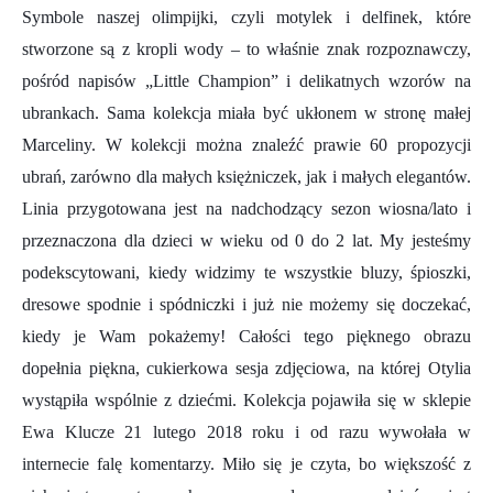
Symbole naszej olimpijki, czyli motylek i delfinek, które
stworzone są z kropli wody – to właśnie znak rozpoznawczy,
pośród napisów „Little Champion” i delikatnych wzorów na
ubrankach. Sama kolekcja miała być ukłonem w stronę małej
Marceliny. W kolekcji można znaleźć prawie 60 propozycji
ubrań, zarówno dla małych księżniczek, jak i małych elegantów.
Linia przygotowana jest na nadchodzący sezon wiosna/lato i
przeznaczona dla dzieci w wieku od 0 do 2 lat. My jesteśmy
podekscytowani, kiedy widzimy te wszystkie bluzy, śpioszki,
dresowe spodnie i spódniczki i już nie możemy się doczekać,
kiedy je Wam pokażemy! Całości tego pięknego obrazu
dopełnia piękna, cukierkowa sesja zdjęciowa, na której Otylia
wystąpiła wspólnie z dziećmi. Kolekcja pojawiła się w sklepie
Ewa Klucze 21 lutego 2018 roku i od razu wywołała w
internecie falę komentarzy. Miło się je czyta, bo większość z