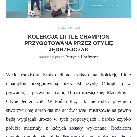
Made in Poland
KOLEKCJA LITTLE CHAMPION
PRZYGOTOWANA PRZEZ OTYLIĘ
JĘDRZEJCZAK
napisany przez
Patrycja Hoffmann
Wielu rodziców bardzo długo czekało na kolekcję Little
Champion przygotowaną przez Mistrzynię Olimpijską w
pływaniu, a prywatnie mamę 10-cio miesięcznej Marceliny –
Otylię Jędrzejczak. W końcu kto, jak nie rodzic powinien
stworzyć linię ubrań dla maluchów?
Mali mistrzowie na pewno
będą wyglądali uroczo w tych propozycjach i bardzo szybko
polubią materiały, z których zostały wykonane. Rodzicom
pewnie spodoba się minimalistyczny design, wpisujący się w