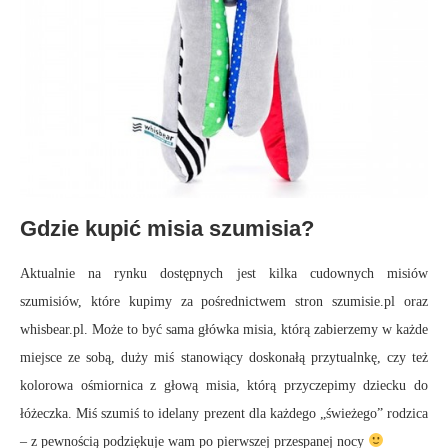
Gdzie kupić misia szumisia?
Aktualnie na rynku dostępnych jest kilka cudownych misiów
szumisiów, które kupimy za pośrednictwem stron szumisie.pl oraz
whisbear.pl. Może to być sama główka misia, którą zabierzemy w każde
miejsce ze sobą, duży miś stanowiący doskonałą przytualnkę, czy też
kolorowa ośmiornica z głową misia, którą przyczepimy dziecku do
łóżeczka. Miś szumiś to idelany prezent dla każdego „świeżego” rodzica
– z pewnością podziękuje wam po pierwszej przespanej nocy