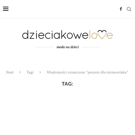
moda na dzieci
Start
Tagi
Wiadomości oznaczone "prezent dla niemowlaka"
TAG: