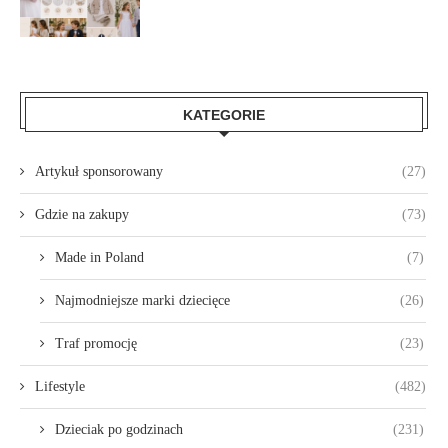
KATEGORIE
Artykuł sponsorowany
(27)
Gdzie na zakupy
(73)
Made in Poland
(7)
Najmodniejsze marki dziecięce
(26)
Traf promocję
(23)
Lifestyle
(482)
Dzieciak po godzinach
(231)