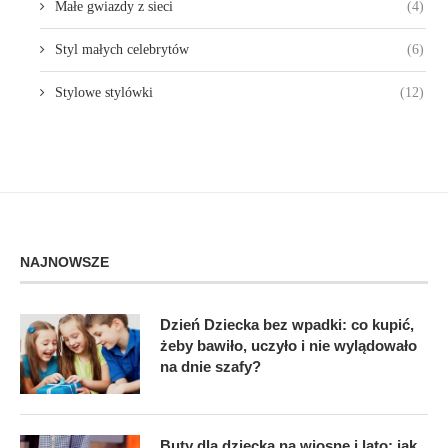
Małe gwiazdy z sieci
(4)
Styl małych celebrytów
(6)
Stylowe stylówki
(12)
NAJNOWSZE
Dzień Dziecka bez wpadki: co kupić,
żeby bawiło, uczyło i nie wylądowało
na dnie szafy?
Buty dla dziecka na wiosnę i lato: jak