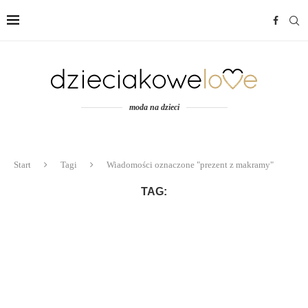
moda na dzieci
Start
Tagi
Wiadomości oznaczone "prezent z makramy"
TAG: