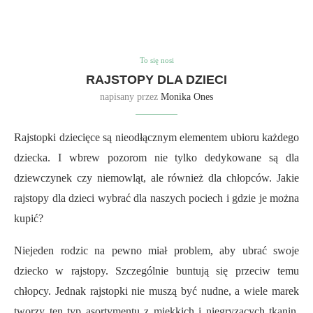
To się nosi
RAJSTOPY DLA DZIECI
napisany przez
Monika Ones
Rajstopki dziecięce są nieodłącznym elementem ubioru każdego
dziecka. I wbrew pozorom nie tylko dedykowane są dla
dziewczynek czy niemowląt, ale również dla chłopców. Jakie
rajstopy dla dzieci wybrać dla naszych pociech i gdzie je można
kupić?
Niejeden rodzic na pewno miał problem, aby ubrać swoje
dziecko w rajstopy. Szczególnie buntują się przeciw temu
chłopcy. Jednak rajstopki nie muszą być nudne, a wiele marek
tworzy ten typ asortymentu z miękkich i niegryzących tkanin,