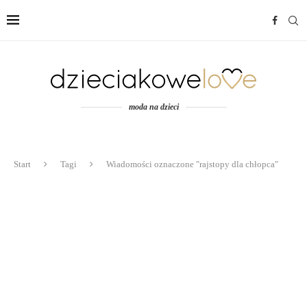
moda na dzieci
Start
Tagi
Wiadomości oznaczone "rajstopy dla chłopca"