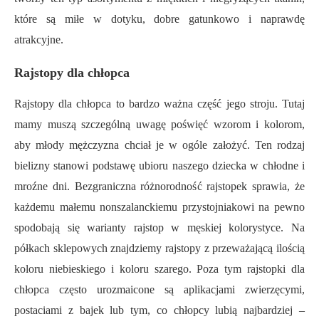
które są miłe w dotyku, dobre gatunkowo i naprawdę
atrakcyjne.
Rajstopy dla chłopca
Rajstopy dla chłopca to bardzo ważna część jego stroju. Tutaj
mamy muszą szczególną uwagę poświęć wzorom i kolorom,
aby młody mężczyzna chciał je w ogóle założyć. Ten rodzaj
bielizny stanowi podstawę ubioru naszego dziecka w chłodne i
mroźne dni. Bezgraniczna różnorodność rajstopek sprawia, że
każdemu małemu nonszalanckiemu przystojniakowi na pewno
spodobają się warianty rajstop w męskiej kolorystyce. Na
półkach sklepowych znajdziemy rajstopy z przeważającą ilością
koloru niebieskiego i koloru szarego. Poza tym rajstopki dla
chłopca często urozmaicone są aplikacjami zwierzęcymi,
postaciami z bajek lub tym, co chłopcy lubią najbardziej –