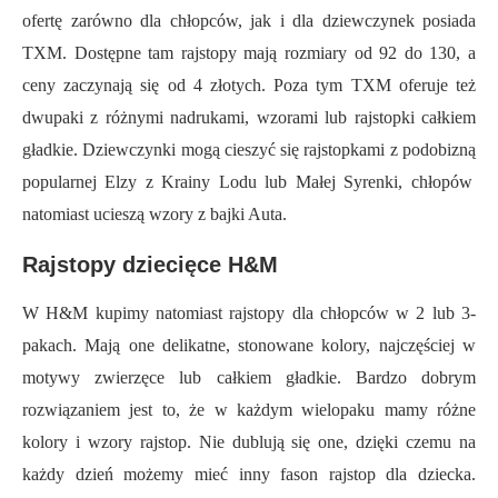
ofertę zarówno dla chłopców, jak i dla dziewczynek posiada
TXM. Dostępne tam rajstopy mają rozmiary od 92 do 130, a
ceny zaczynają się od 4 złotych. Poza tym TXM oferuje też
dwupaki z różnymi nadrukami, wzorami lub rajstopki całkiem
gładkie. Dziewczynki mogą cieszyć się
rajstopkami
z
podobizną
popularn
ej
Elz
y
z
K
rainy Lodu lub Mał
ej
Syrenk
i
, chłopów
natomiast ucieszą wzory z bajki Auta.
Rajstopy dziecięce H&M
W H&M kupimy natomiast rajstopy dla chłopców w 2 lub 3-
pakach. Mają one delikatne, stonowane kolory, najczęściej w
motywy zwierzęce lub całkiem gładkie. Bardzo dobrym
rozwiązaniem jest to, że w każdym wielopaku mamy różne
kolory i wzory rajstop. Nie dublują się one, dzięki czemu na
każdy dzień możemy mieć inny fason rajstop dla dziecka.