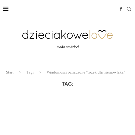
moda na dzieci
Start
Tagi
Wiadomości oznaczone "rożek dla niemowlaka"
TAG: