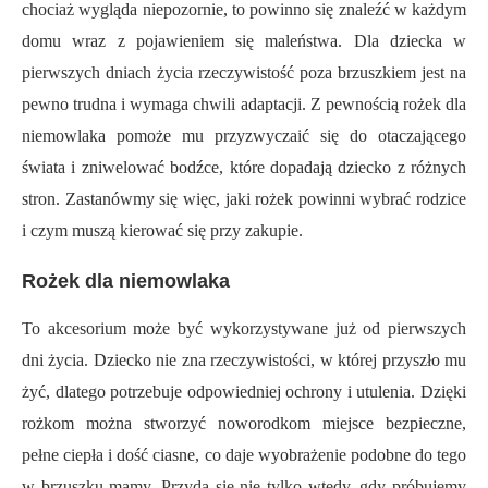
chociaż wygląda niepozornie, to powinno się znaleźć w każdym
domu wraz z pojawieniem się maleństwa. Dla dziecka w
pierwszych dniach życia rzeczywistość poza brzuszkiem jest na
pewno trudna i wymaga chwili adaptacji. Z pewnością rożek dla
niemowlaka pomoże mu przyzwyczaić się do otaczającego
świata i zniwelować bodźce, które dopadają dziecko z różnych
stron. Zastanówmy się więc, jaki rożek powinni wybrać rodzice
i czym muszą kierować się przy zakupie.
Rożek dla niemowlaka
To akcesorium może być wykorzystywane już od pierwszych
dni życia. Dziecko nie zna rzeczywistości, w której przyszło mu
żyć, dlatego potrzebuje odpowiedniej ochrony i utulenia. Dzięki
rożkom można stworzyć noworodkom miejsce bezpieczne,
pełne ciepła i dość ciasne, co daje wyobrażenie podobne do tego
w brzuszku mamy. Przyda się nie tylko wtedy, gdy próbujemy