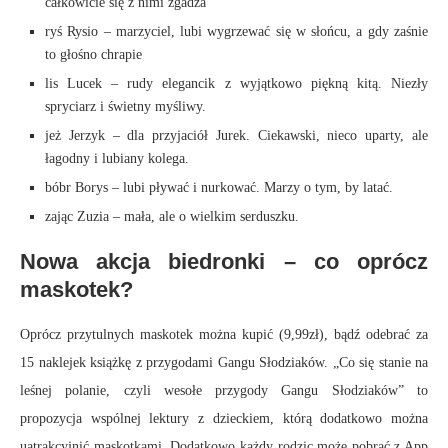
całkowicie się z nimi zgadza
ryś Rysio – marzyciel, lubi wygrzewać się w słońcu, a gdy zaśnie
to głośno chrapie
lis Lucek – rudy elegancik z wyjątkowo piękną kitą. Niezły
spryciarz i świetny myśliwy.
jeż Jerzyk – dla przyjaciół Jurek. Ciekawski, nieco uparty, ale
łagodny i lubiany kolega.
bóbr Borys – lubi pływać i nurkować. Marzy o tym, by latać.
zając Zuzia – mała, ale o wielkim serduszku.
Nowa akcja biedronki – co oprócz
maskotek?
Oprócz przytulnych maskotek można kupić (9,99zł), bądź odebrać za
15 naklejek książkę z przygodami Gangu Słodziaków. „Co się stanie na
leśnej polanie, czyli wesołe przygody Gangu Słodziaków” to
propozycja wspólnej lektury z dzieckiem, którą dodatkowo można
uatrakcyjnić maskotkami. Dodatkowo każdy rodzic może pobrać z App