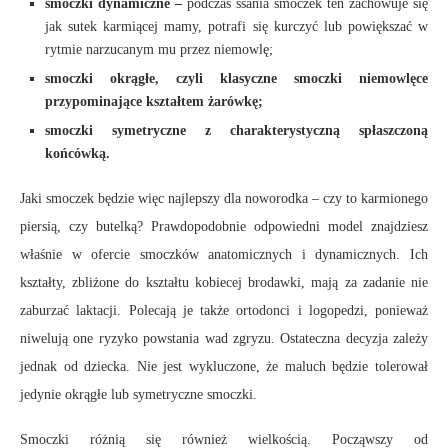
smoczki dynamiczne –
podczas ssania smoczek ten zachowuje się
jak sutek karmiącej mamy, potrafi się kurczyć lub powiększać w
rytmie narzucanym mu przez niemowlę;
smoczki okrągłe, czyli klasyczne smoczki niemowlęce
przypominające kształtem żarówkę;
smoczki symetryczne z charakterystyczną spłaszczoną
końcówką.
Jaki smoczek będzie więc najlepszy dla noworodka – czy to karmionego
piersią, czy butelką? Prawdopodobnie odpowiedni model znajdziesz
właśnie w ofercie smoczków anatomicznych i dynamicznych. Ich
kształty, zbliżone do kształtu kobiecej brodawki, mają za zadanie nie
zaburzać laktacji. Polecają je także ortodonci i logopedzi, ponieważ
niwelują one ryzyko powstania wad zgryzu. Ostateczna decyzja zależy
jednak od dziecka. Nie jest wykluczone, że maluch będzie tolerował
jedynie okrągłe lub symetryczne smoczki.
Smoczki różnią się również wielkością. Począwszy od