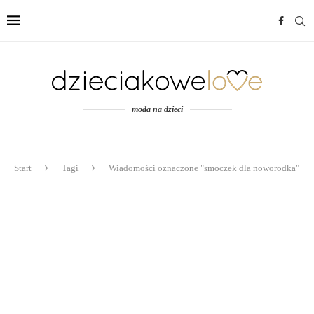
moda na dzieci
Start
Tagi
Wiadomości oznaczone "smoczek dla noworodka"