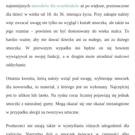
najmniejszych
smoczków dla wcześniaków
aż po większe, przeznaczone
dla dzieci w wieku od 18. do 36. miesiąca życia. Przy zakupie należy
więc zwracać uwagę nie tylko na wygląd i kształt smoczka, ale także na
jego rozmiar – powinien on być dostosowany do wieku malca. To
bardzo ważne, aby nie dawać dziecku ani za małego, ani za dużego
smoczka. W pierwszym wypadku nie będzie on się bowiem
wywiązywał ze swojej funkcji, a w drugim może utrudniać malcowi
oddychanie.
Ostatnia kwestia, którą należy wziąć pod uwagę, wybierając smoczek
dla noworodka, to materiał, z którego jest on wykonany. Najczęściej
jest to silikon lub lateks. Na rynku coraz liczniej pojawiają się jednak
smoczki z naturalnej gumy. Mogą okazać się one okazać niezastąpione
w przypadku alergii na tworzywa sztuczne.
Producenci nie ustają także w wymyślaniu różnych udogodnień dla
rodziców. Nietrudno dziś o smoczek świecący w ciemności albo