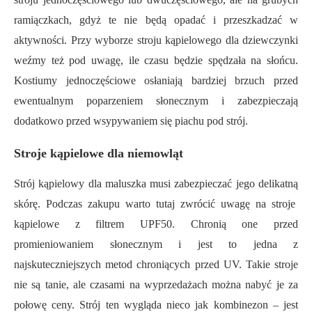
ramiączkach, gdyż te nie będą opadać i przeszkadzać w
aktywności. Przy wyborze stroju kąpielowego dla dziewczynki
weźmy te
ż
pod uwagę, ile czasu będzie spędzała na słońcu.
Kostiumy jednoczęściowe osłaniają bardziej brzuch przed
ewentualnym poparzeniem słonecznym i zabezpieczają
dodatkowo przed wsypywaniem się piachu pod strój.
Stroje kąpielowe dla niemowląt
Strój kąpielowy dla maluszka musi zabezpieczać jego delikatn
ą
skórę. Podczas zakupu warto tutaj zwrócić uwagę na stroje
kąpielowe z filtrem UPF50. Chronią one przed
promieniowaniem słonecznym i jest to jedna z
najskuteczniejszych metod chroniących przed UV. Takie stroje
nie są tanie, ale czasami na wyprzedażach można nabyć je za
połowę ceny.
S
trój
ten
wygląda nieco jak kombinezon – jest