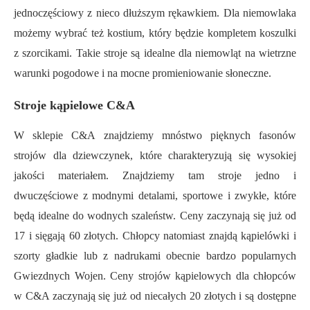
jednoczęściowy z nieco dłuższym rękawkiem. Dla niemowlaka
możemy wybrać też kostium, który będzie kompletem koszulki
z szorcikami. Takie stroje są idealne dla niemowląt na wietrzne
warunki pogodowe i na mocne promieniowanie słoneczne.
Stroje kąpielowe C&A
W sklepie C&A znajdziemy mnóstwo pięknych fasonów
strojów dla dziewczynek, które charakteryzują się wysokiej
jakości materiałem. Znajdziemy tam stroje jedno i
dwuczęściowe z modnymi detalami,
s
portowe i zwykłe, które
będą idealne do wodnych szaleństw. Ceny zaczynają się już od
17
i sięgają
60 złotych. Chłopcy natomiast znajdą kąpielówki i
szorty gładkie lub z nadrukami obecnie bardzo popularnych
Gwiezdnych Wojen. Ceny strojów kąpielowych dla chłopców
w C&A zaczynają się już
od
niecałych 20 złotych i są dostępne