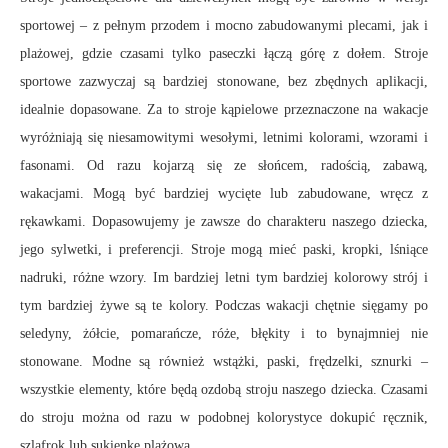
sportowej – z pełnym przodem i mocno zabudowanymi plecami, jak i
plażowej, gdzie czasami tylko paseczki łączą górę z dołem. Stroje
sportowe zazwyczaj są bardziej stonowane, bez zbędnych aplikacji,
idealnie dopasowane. Za to stroje kąpielowe przeznaczone na wakacje
wyróżniają się niesamowitymi wesołymi, letnimi kolorami, wzorami i
fasonami. Od razu kojarzą się ze słońcem, radością, zabawą,
wakacjami. Mogą być bardziej wycięte lub zabudowane, wręcz z
rękawkami. Dopasowujemy je zawsze do charakteru naszego dziecka,
jego sylwetki, i preferencji. Stroje mogą mieć paski, kropki, lśniące
nadruki, różne wzory. Im bardziej letni tym bardziej kolorowy strój i
tym bardziej żywe są te kolory. Podczas wakacji chętnie sięgamy po
seledyny, żółcie, pomarańcze, róże, błękity i to bynajmniej nie
stonowane. Modne są również wstążki, paski, frędzelki, sznurki –
wszystkie elementy, które będą ozdobą stroju naszego dziecka. Czasami
do stroju można od razu w podobnej kolorystyce dokupić ręcznik,
szlafrok lub sukienkę plażową.