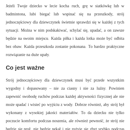
Jeżeli Twoje dziecko w lecie kocha ruch, grę w siatkówkę lub w
badmintona, lubi biegać lub wspinać się na przeszkody, strój
jednoczęściowy dla dziewczynek świetnie sprawdzi się w każdej z tych
sytuacji. Można w nim podskakiwać, schylać się, upadać, a on zawsze
będzie na swoim miejscu. Każda piłka i każda lotka może być odbita
bez obaw. Każda przeszkoda zostanie pokonana. To bardzo praktyczne
rozwiązanie na duże upały.
Co jest ważne
Strój jednoczęściowy dla dziewczynek musi być przede wszystkim
wygodny i dopasowany – nie za ciasny i nie za luźny. Powinien
zapewnić swobodę ruchów podczas każdej aktywności fizycznej ale nie
może spadać i wisieć po wyjściu z wody. Dobrze również, aby strój był
wykonany z wysokiej jakości materiałów. To da dziecku nie tylko
poczucie komfortu podczas noszenia, ale również pewność, że strój nie
będzie się pruł, nie będzie pękał i nie zużyje się zbyt szybko podczas