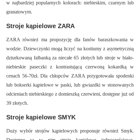
w najbardziej popularnych kolorach: niebieski
m
, czarny
m
lub
granatowy
m
.
Stroje kąpielowe ZARA
ZARA również ma propozycję dla fanów bar
a
szkowania w
wodzie. Dziewczynki mogą liczyć na kostiumy z asymetryczną
dziurkowaną falbanką za niecałe 65 złotych lub stroje w biało-
niebieskie paseczki z kontrastującą czerwoną kokardką w
cenach 56-70zł. Dla chłopców ZARA przygotowała spodenki
lub bokserki kąpielowe w paski, lub gwiazdki w stonowanych
odcieniach niebieskiego z domieszką czerwieni, dostępne już od
39 złotych.
Stroje kąpielowe SMYK
Duży wybór strojów kąpielowych proponuje również Smyk.
Dostępne są w nim stroje kąpielowe jednoczęściowe,