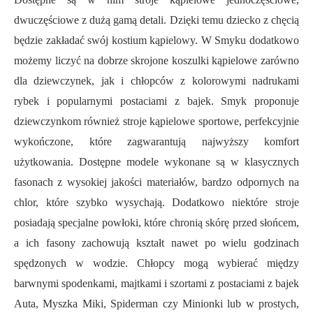
dwuczęściowe z dużą gamą detali.
Dzięki temu
dziecko z chęcią
będzie zakładać swój kostium kąpielowy. W Smyku dodatkowo
możemy liczyć na dobrze skrojone koszulki kąpielowe zarówno
dla dziewczynek, jak i chłopców z kolorowymi nadrukami
rybek i popularnymi postaciami z bajek. Smyk proponuje
dziewczynkom również stroje kąpielowe sportowe, perfekcyjn
i
e
wykończone, które zagwarantują najwyższy komfort
użytkowania
. Dostępne modele wykonane są w klasycznych
fasonach z wysokiej jakości materiałów, bardzo odpornych na
chlor,
które szybko wysychają
. Dodatkowo niektóre stroje
posiadają specjalne powłoki, które chronią skórę przed słońcem,
a ich fasony zachowują kształt nawet po wielu godzinach
spędzonych w wodzie. Chłopcy mogą wybierać między
barwnymi spodenkami, majtkami i szortami z postaciami z bajek
Auta, Myszka Miki, Spiderman czy Minionki lub w prostych,