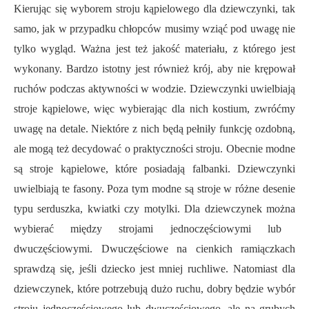
Kierując się wyborem stroju kąpielowego dla dziewczynki, tak
samo, jak w przypadku chłopców musimy wziąć pod uwagę nie
tylko wygląd.
Ważna jest też
jakość materiału, z którego jest
wykonany. Bardzo
istotny
jest również krój, aby nie krępował
ruchów podczas aktywności w wodzie. Dziewczynki uwielbiają
stroje kąpielowe, więc wybierając dla nich kostium, zwróćmy
uwagę na detale. Niektóre z nich będą pełniły funkcję ozdobną,
ale mogą też decydować o praktyczności stroju. Obecnie modne
są stroje kąpielowe, które posiadają falbanki. Dziewczynki
uwielbiają te fasony. Poza tym modne są stroje w różne desenie
typu serduszka, kwiatki czy motylki. Dla dziewczynek moż
na
wybierać między strojami jednoczęściowymi lub
dwuczęściowymi. Dwuczęściowe na cienkich ramiączkach
sprawdzą się, jeśli dziecko jest mniej ruchliwe. Natomiast dla
dziewczynek, które potrzebują dużo ruchu, dobry będzie wybór
stroju jednoczęściowego lub
dwuczęściowego, ale
na grubych