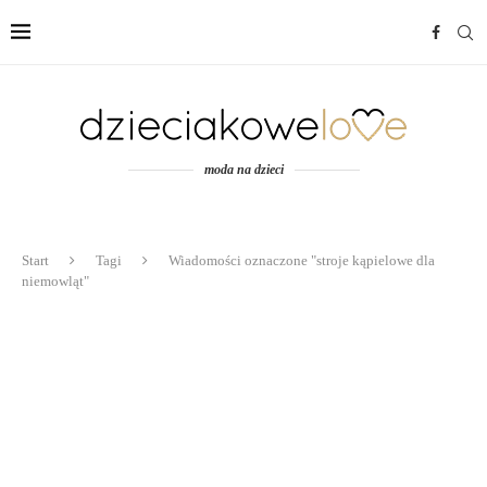
moda na dzieci
Start
Tagi
Wiadomości oznaczone "stroje kąpielowe dla
niemowląt"