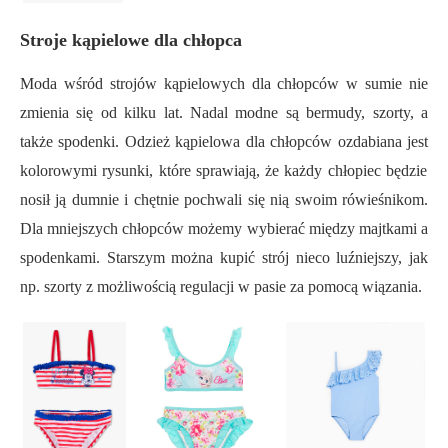
Stroje kąpielowe dla chłopca
Moda
wśród
stroj
ów
kąpielowych dla chłopców w sumie nie
zmienia się od kilku lat. Nadal modne są bermudy, szorty, a
także spodenki. Odzież kąpielowa dla chłopców
ozdabiana jest
kolorow
ymi
rysunki, które sprawi
ają
, że każdy chłopiec będzie
nosił j
ą
dumnie i chętnie pochwali się
nią
swoim rówieśnikom.
Dla mniejszych chłopców możemy wybierać między majtkami a
spodenkami.
S
tarszym można kupić strój nieco luźniejszy, jak
np. szorty z możliwością regulacji w pasie za pomocą wiązania.