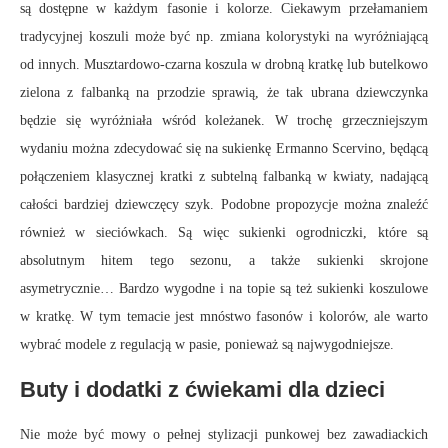
są dostępne w każdym fasonie i kolorze. Ciekawym przełamaniem
tradycyjnej koszuli może być np. zmiana kolorystyki na wyróżniającą
od innych. Musztardowo-czarna koszula w drobną kratkę lub butelkowo
zielona z falbanką na przodzie sprawią, że tak ubrana dziewczynka
będzie się wyróżniała wśród koleżanek. W trochę grzeczniejszym
wydaniu można zdecydować się na sukienkę Ermanno Scervino, będącą
połączeniem klasycznej kratki z subtelną falbanką w kwiaty, nadającą
całości bardziej dziewczęcy szyk. Podobne propozycje można znaleźć
również w sieciówkach. Są więc sukienki ogrodniczki, które są
absolutnym hitem tego sezonu, a także sukienki skrojone
asymetrycznie… Bardzo wygodne i na topie są też sukienki koszulowe
w kratkę. W tym temacie jest mnóstwo fasonów i kolorów, ale warto
wybrać modele z regulacją w pasie, ponieważ są najwygodniejsze.
Buty i dodatki z ćwiekami dla dzieci
Nie może być mowy o pełnej stylizacji punkowej bez zawadiackich