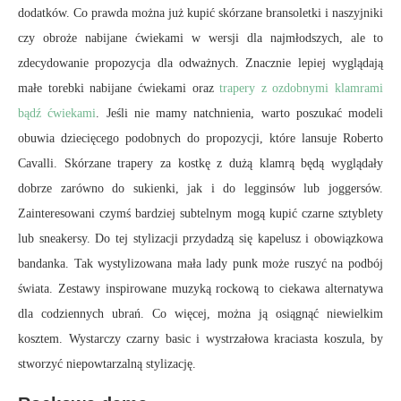
dodatków. Co prawda można już kupić skórzane bransoletki i naszyjniki
czy obroże nabijane ćwiekami w wersji dla najmłodszych, ale to
zdecydowanie propozycja dla odważnych. Znacznie lepiej wyglądają
małe torebki nabijane ćwiekami oraz
trapery z ozdobnymi klamrami
bądź ćwiekami
. Jeśli nie mamy natchnienia, warto poszukać modeli
obuwia dziecięcego podobnych do propozycji, które lansuje Roberto
Cavalli. Skórzane trapery za kostkę z dużą klamrą będą wyglądały
dobrze zarówno do sukienki, jak i do legginsów lub joggersów.
Zainteresowani czymś bardziej subtelnym mogą kupić czarne sztyblety
lub sneakersy. Do tej stylizacji przydadzą się kapelusz i obowiązkowa
bandanka. Tak wystylizowana mała lady punk może ruszyć na podbój
świata. Zestawy inspirowane muzyką rockową to ciekawa alternatywa
dla codziennych ubrań. Co więcej, można ją osiągnąć niewielkim
kosztem. Wystarczy czarny basic i wystrzałowa kraciasta koszula, by
stworzyć niepowtarzalną stylizację.