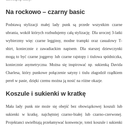
Na rockowo – czarny basic
Podstawą stylizacji małej lady punk są przede wszystkim czarne
ubrania, wokół których rozbudujemy całą stylizację. Dla uroczej 3-latki
wybierzmy więc czarne legginsy, modne trampki oraz casualowy T-
shirt, koniecznie z zawadiackim napisem. Dla starszej dziewczynki
mogą to być czarne joggersy lub czarne rajstopy i tiulowa spódniczka,
koniecznie asymetryczna. Można się inspirować np. sukienką Davida
Charlesa, który punkowe połączenie satyny i tiulu złagodził rządkiem
pereł w pasie, dzięki czemu można ją nosić na różne okazje.
Koszule i sukienki w kratkę
Mała lady punk nie może się obejść bez obowiązkowej koszuli lub
sukienki w kratkę, najchętniej czarno-białej lub czarno-czerwonej.
Projektanci uwielbiają przełamywać konwencje, toteż koszule i sukienki