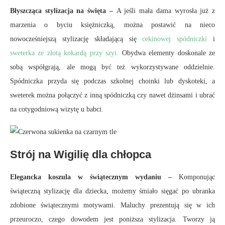
Błyszcząca stylizacja na święta –
A jeśli mała dama wyrosła już z
marzenia o byciu księżniczką, można postawić na nieco
nowocześniejszą stylizację składającą się
cekinowej spódniczki
i
sweterka ze złotą kokardą przy szyi.
Obydwa elementy doskonale ze
sobą współgrają, ale mogą być też wykorzystywane oddzielnie.
Spódniczka przyda się podczas szkolnej choinki lub dyskoteki, a
sweterek można połączyć z inną spódniczką czy nawet dżinsami i ubrać
na cotygodniową wizytę u babci.
Strój na Wigilię dla chłopca
Elegancka koszula w świątecznym wydaniu –
Komponując
świąteczną stylizację dla dziecka, możemy śmiało sięgać po ubranka
zdobione świątecznymi motywami. Maluchy prezentują się w ich
przeuroczo, czego dowodem jest poniższa stylizacja. Tworzy ją