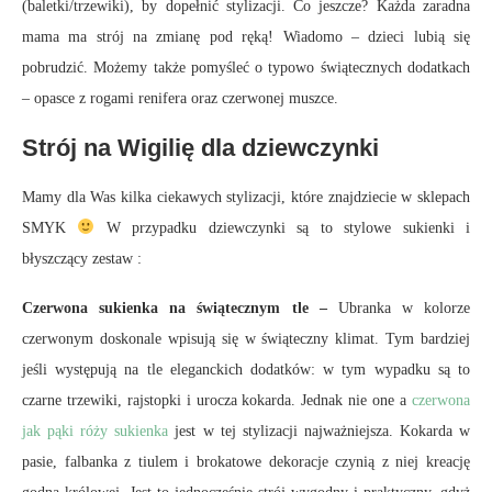
(baletki/trzewiki), by dopełnić stylizacji. Co jeszcze? Każda zaradna
mama ma strój na zmianę pod ręką! Wiadomo – dzieci lubią się
pobrudzić. Możemy także pomyśleć o typowo świątecznych dodatkach
– opasce z rogami renifera oraz czerwonej muszce.
Strój na Wigilię dla dziewczynki
Mamy dla Was kilka ciekawych stylizacji, które znajdziecie w sklepach
SMYK
W przypadku dziewczynki są to stylowe sukienki i
błyszczący zestaw :
Czerwona sukienka na świątecznym tle –
Ubranka w kolorze
czerwonym doskonale wpisują się w świąteczny klimat. Tym bardziej
jeśli występują na tle eleganckich dodatków: w tym wypadku są to
czarne trzewiki, rajstopki i urocza kokarda. Jednak nie one a
czerwona
jak pąki róży sukienka
jest w tej stylizacji najważniejsza. Kokarda w
pasie, falbanka z tiulem i brokatowe dekoracje czynią z niej kreację