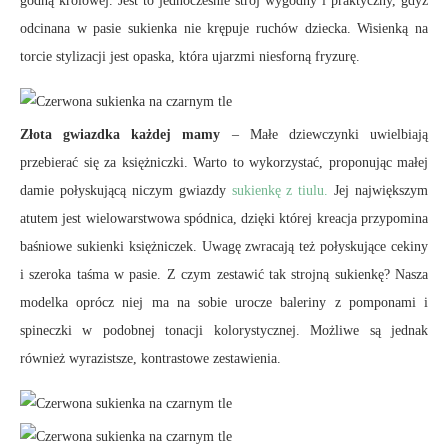
godną królowej. Jest to jednocześnie strój wygodny i praktyczny, gdyż
odcinana w pasie sukienka nie krępuje ruchów dziecka. Wisienką na
torcie stylizacji jest opaska, która ujarzmi niesforną fryzurę.
Złota gwiazdka każdej mamy
– Małe dziewczynki uwielbiają
przebierać się za księżniczki. Warto to wykorzystać, proponując małej
damie połyskującą niczym gwiazdy
sukienkę z tiulu.
Jej największym
atutem jest wielowarstwowa spódnica, dzięki której kreacja przypomina
baśniowe sukienki księżniczek. Uwagę zwracają też połyskujące cekiny
i szeroka taśma w pasie. Z czym zestawić tak strojną sukienkę? Nasza
modelka oprócz niej ma na sobie urocze baleriny z pomponami i
spineczki w podobnej tonacji kolorystycznej. Możliwe są jednak
również wyrazistsze, kontrastowe zestawienia.