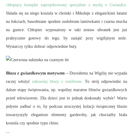
chłopięcy komplet zaprojektowany specjalnie z myślą o Gwiazdce.
Składa się na niego koszula w choinki i Mikołaje z eleganckimi łatami
na łokciach, bawełniane spodnie ozdobione lamówkami i czarna mucha
na gumce. Chłopiec wyposażony w taki zestaw ubranek jest już
praktycznie gotowy do tego, by zasiąść przy wigilijnym stole.
Wystarczy tylko dobrać odpowiednie buty.
Bluza z gwiazdkowym motywem –
Dorosłemu na Wigilię nie wypada
raczej włożyć
zabawnej bluzy z reniferem.
To strój odpowiedni na
dalsze etapy świętowania, np. wspólny maraton filmów gwiazdkowych
przed telewizorem. Dla dzieci jest to jednak doskonały wybór! Warto
jedynie zadbać o to, by podczas uroczystej kolacji świątecznej bluzie
towarzyszyły elegantsze elementy garderoby, jak chociażby biała
koszula czy spodnie typu chino.