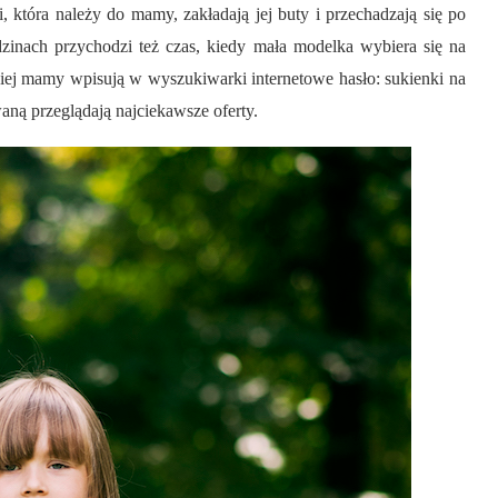
 która należy do mamy, zakładają jej buty i przechadzają się po
zinach przychodzi też czas, kiedy mała modelka wybiera się na
ciej mamy wpisują w wyszukiwarki internetowe hasło: sukienki na
aną przeglądają najciekawsze oferty.