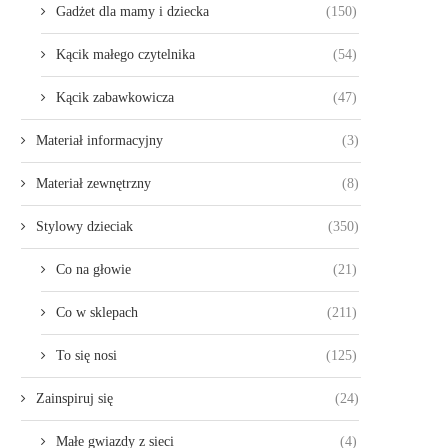
Gadżet dla mamy i dziecka
(150)
Kącik małego czytelnika
(54)
Kącik zabawkowicza
(47)
Materiał informacyjny
(3)
Materiał zewnętrzny
(8)
Stylowy dzieciak
(350)
Co na głowie
(21)
Co w sklepach
(211)
To się nosi
(125)
Zainspiruj się
(24)
Małe gwiazdy z sieci
(4)