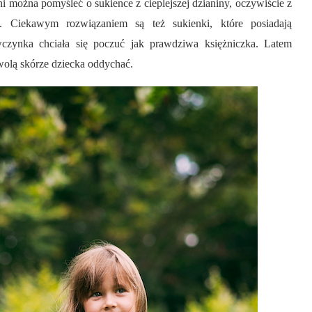
ni można pomyśleć o sukience z cieplejszej dzianiny, oczywiście z
i. Ciekawym rozwiązaniem są też sukienki, które posiadają
wczynka chciała się poczuć jak prawdziwa księżniczka. Latem
wolą skórze dziecka oddychać.