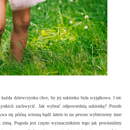
o każda dziewczynka chce, by jej sukienka była wyjątkowa. I nic
stkich zachwycić. Jak wybrać odpowiednią sukienkę? Przede
dbywa się późną wiosną bądź latem to na pewno wybierzemy inne
dź zimą. Pogoda jest często wyznacznikiem tego jak powinniśmy