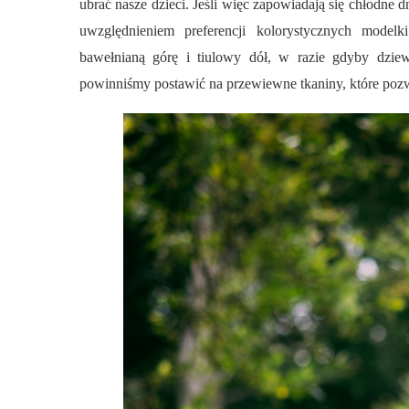
ubrać nasze dzieci. Jeśli więc zapowiadają się chłodne d
uwzględnieniem preferencji kolorystycznych modelk
bawełnianą górę i tiulowy dół, w razie gdyby dzie
powinniśmy postawić na przewiewne tkaniny, które poz