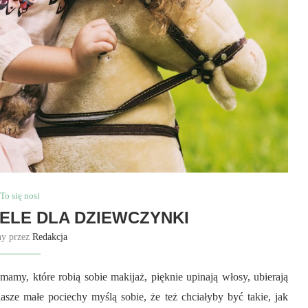
To się nosi
SELE DLA DZIEWCZYNKI
ny przez
Redakcja
amy, które robią sobie makijaż, pięknie upinają włosy, ubierają
asze małe pociechy myślą sobie, że też chciałyby być takie, jak