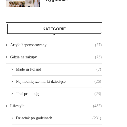
KATEGORIE
Artykuł sponsorowany
(27)
Gdzie na zakupy
(73)
Made in Poland
(7)
Najmodniejsze marki dziecięce
(26)
Traf promocję
(23)
Lifestyle
(482)
Dzieciak po godzinach
(231)