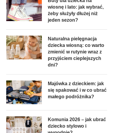
Buty dla dziecka na
wiosnę i lato: jak wybrać,
żeby służyły dłużej niż
jeden sezon?
Naturalna pielęgnacja
dziecka wiosną: co warto
zmienić w rutynie wraz z
przyjściem cieplejszych
dni?
Majówka z dzieckiem: jak
się spakować i w co ubrać
małego podróżnika?
Komunia 2026 – jak ubrać
dziecko stylowo i
wygodnie?