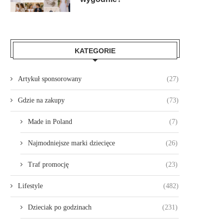
KATEGORIE
Artykuł sponsorowany
(27)
Gdzie na zakupy
(73)
Made in Poland
(7)
Najmodniejsze marki dziecięce
(26)
Traf promocję
(23)
Lifestyle
(482)
Dzieciak po godzinach
(231)