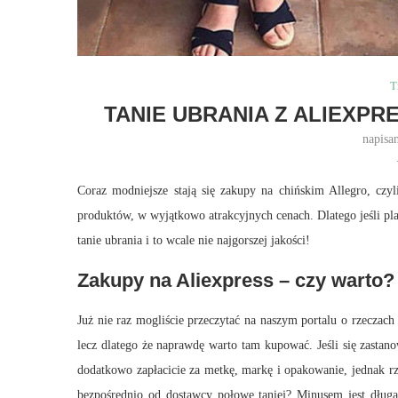
T
TANIE UBRANIA Z ALIEXPR
napisa
Coraz modniejsze stają się zakupy na chińskim Allegro, czy
produktów, w wyjątkowo atrakcyjnych cenach. Dlatego jeśli pl
tanie ubrania i to wcale nie najgorszej jakości!
Zakupy na Aliexpress – czy warto?
Już nie raz mogliście przeczytać na naszym portalu o rzeczach 
lecz dlatego że naprawdę warto tam kupować. Jeśli się zasta
dodatkowo zapłacicie za metkę, markę i opakowanie, jednak rz
bezpośrednio od dostawcy połowę taniej? Minusem jest długa