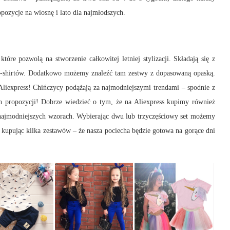
ozycje na wiosnę i lato dla najmłodszych.
 które pozwolą na stworzenie całkowitej letniej stylizacji. Składają się z
 t-shirtów. Dodatkowo możemy znaleźć tam zestwy z dopasowaną opaską.
 Aliexpress! Chińczycy podążają za najmodniejszymi trendami – spodnie z
ch propozycji! Dobrze wiedzieć o tym, że na Aliexpress kupimy również
najmodniejszych wzorach. Wybierając dwu lub trzyczęściowy set możemy
 kupując kilka zestawów – że nasza pociecha będzie gotowa na gorące dni