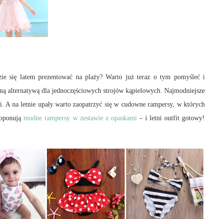
ie się latem prezentować na plaży? Warto już teraz o tym pomyśleć i
tną alternatywą dla jednoczęściowych strojów kąpielowych. Najmodniejsze
ki. A na letnie upały warto zaopatrzyć się w cudowne rampersy, w których
roponują
modne rampersy w zestawie z opaskami
– i letni outfit gotowy!