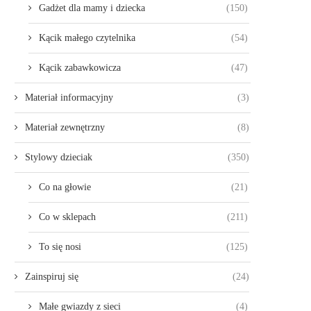
Gadżet dla mamy i dziecka
(150)
Kącik małego czytelnika
(54)
Kącik zabawkowicza
(47)
Materiał informacyjny
(3)
Materiał zewnętrzny
(8)
Stylowy dzieciak
(350)
Co na głowie
(21)
Co w sklepach
(211)
To się nosi
(125)
Zainspiruj się
(24)
Małe gwiazdy z sieci
(4)