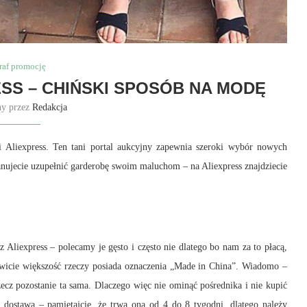
raf promocję
ESS – CHIŃSKI SPOSÓB NA MODĘ
ny przez
Redakcja
li Aliexpress. Ten tani portal aukcyjny zapewnia szeroki wybór nowych
anujecie uzupełnić garderobę swoim maluchom – na Aliexpress znajdziecie
z Aliexpress – polecamy je gęsto i często nie dlatego bo nam za to płacą,
nowicie większość rzeczy posiada oznaczenia „Made in China”. Wiadomo –
ecz pozostanie ta sama. Dlaczego więc nie ominąć pośrednika i nie kupić
 dostawa – pamiętajcie, że trwa ona od 4 do 8 tygodni, dlatego należy