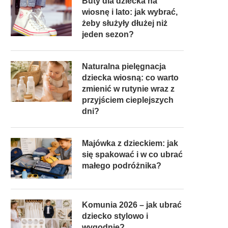
Buty dla dziecka na
wiosnę i lato: jak wybrać,
żeby służyły dłużej niż
jeden sezon?
Naturalna pielęgnacja
dziecka wiosną: co warto
zmienić w rutynie wraz z
przyjściem cieplejszych
dni?
Majówka z dzieckiem: jak
się spakować i w co ubrać
małego podróżnika?
Komunia 2026 – jak ubrać
dziecko stylowo i
wygodnie?