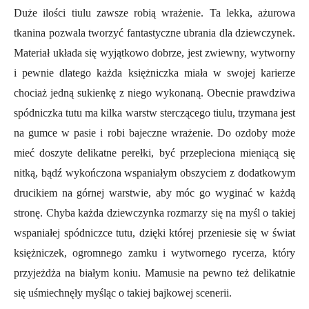
Duże ilości tiulu zawsze robią wrażenie. Ta lekka, ażurowa
tkanina pozwala tworzyć fantastyczne ubrania dla dziewczynek.
Materiał układa się wyjątkowo dobrze, jest zwiewny, wytworny
i pewnie dlatego każda księżniczka miała w swojej karierze
chociaż jedną sukienkę z niego wykonaną. Obecnie prawdziwa
spódniczka tutu ma kilka warstw sterczącego tiulu, trzymana jest
na gumce w pasie i robi bajeczne wrażenie. Do ozdoby może
mieć doszyte delikatne perełki, być przepleciona mieniącą się
nitką, bądź wykończona wspaniałym obszyciem z dodatkowym
drucikiem na górnej warstwie, aby móc go wyginać w każdą
stronę. Chyba każda dziewczynka rozmarzy się na myśl o takiej
wspaniałej spódniczce tutu, dzięki której przeniesie się w świat
księżniczek, ogromnego zamku i wytwornego rycerza, który
przyjeżdża na białym koniu. Mamusie na pewno też delikatnie
się uśmiechnęły myśląc o takiej bajkowej scenerii.