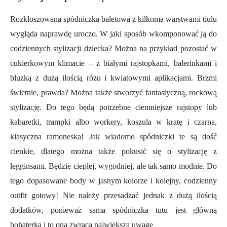
Rozkloszowana spódniczka baletowa z kilkoma warstwami tiulu
wygląda naprawdę uroczo. W jaki sposób wkomponować ją do
codziennych stylizacji dziecka? Można na przykład pozostać w
cukierkowym klimacie – z białymi rajstopkami, balerinkami i
bluzką z dużą ilością różu i kwiatowymi aplikacjami. Brzmi
świetnie, prawda? Można także stworzyć fantastyczną, rockową
stylizację. Do tego będą potrzebne ciemniejsze rajstopy lub
kabaretki, trampki albo workery, koszula w kratę i czarna,
klasyczna ramoneska! Jak wiadomo spódniczki te są dość
cienkie, dlatego można także pokusić się o stylizację z
legginsami. Będzie cieplej, wygodniej, ale tak samo modnie. Do
tego dopasowane body w jasnym kolorze i kolejny, codzienny
outfit gotowy! Nie należy przesadzać jednak z dużą ilością
dodatków, ponieważ sama spódniczka tutu jest główną
bohaterką i to ona zwraca największą uwagę.