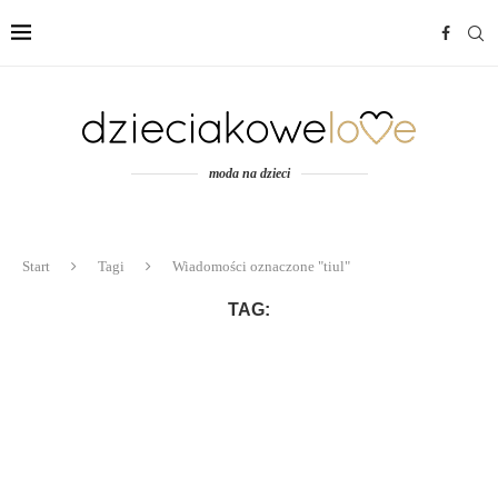
moda na dzieci
Start
Tagi
Wiadomości oznaczone "tiul"
TAG: