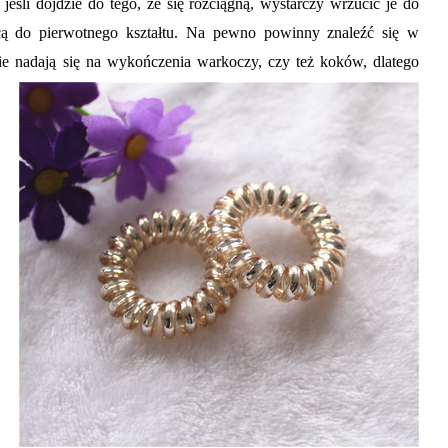
eśli dojdzie do tego, że się rozciągną, wystarczy wrzucić je do
cą do pierwotnego kształtu. Na pewno powinny znaleźć się w
ie nadają się na wykończenia warkoczy, czy też koków, dlatego