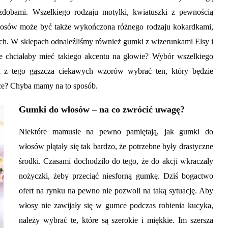
obami. Wszelkiego rodzaju motylki, kwiatuszki z pewnością
łosów może być także wykończona różnego rodzaju kokardkami,
ach. W sklepach odnaleźliśmy również gumki z wizerunkami Elsy i
ie chciałaby mieć takiego akcentu na głowie? Wybór wszelkiego
 z tego gąszcza ciekawych wzorów wybrać ten, który będzie
nce? Chyba mamy na to sposób.
Gumki do włosów – na co zwrócić uwagę?
Niektóre mamusie na pewno pamiętają, jak gumki do
włosów plątały się tak bardzo, że potrzebne były drastyczne
środki. Czasami dochodziło do tego, że do akcji wkraczały
nożyczki, żeby przeciąć niesforną gumkę. Dziś bogactwo
ofert na rynku na pewno nie pozwoli na taką sytuację. Aby
włosy nie zawijały się w gumce podczas robienia kucyka,
należy wybrać te, które są szerokie i miękkie. Im szersza