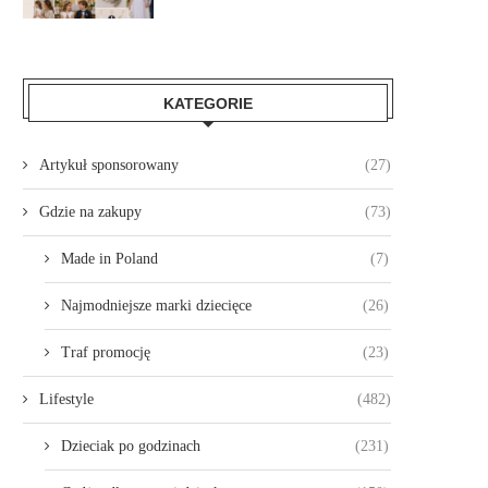
KATEGORIE
Artykuł sponsorowany
(27)
Gdzie na zakupy
(73)
Made in Poland
(7)
Najmodniejsze marki dziecięce
(26)
Traf promocję
(23)
Lifestyle
(482)
Dzieciak po godzinach
(231)