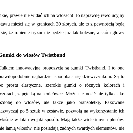
ienkie, prawie nie widać ich na włosach! To naprawdę rewolucyjny
awu mieści się w granicach 30 złotych, ale to z pewnością będą
ę, że robienie fryzur nie będzie już tak bolesne, a skóra głowy
Gumki do włosów Twistband
Całkiem innowacyjną propozycją są gumki Twistband. I to one
prawdopodobnie najbardziej spodobają się dziewczynkom. Są to
po prostu elastyczne, szerokie gumki o różnych kolorach i
wzorach, z pętelką na końcówce. Można je nosić nie tylko jako
ozdobę do włosów, ale także jako bransoletkę. Pakowane
zazwyczaj po 5 sztuk w zestawie, pozwolą na wykorzystanie ich
właśnie w taki dwojaki sposób. Mają także wiele innych plusów:
nie łamią włosów, nie posiadają żadnych twardych elementów, nie