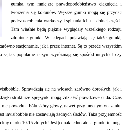
gumka, tym mniejsze prawdopodobieństwo ciągnięcia i
tworzenia się kołtunów. Węższe gumki mogą się przydać
podczas robienia warkoczy i spinania ich na dolnej części.
Tam właśnie będą pięknie wyglądały wszelkiego rodzaju
zdobione gumki. W sklepach pojawiają się także gumki,
arówno stacjonarnie, jak i przez internet. Są to przede wszystkim
o są tak popularne i czym wyróżniają się spośród innych? I czy
isibobble. Sprawdzają się na włosach zarówno dorosłych, jak i
 dzięki strukturze sprężynki mogą zdziałać prawdziwe cuda. Czas
i nie powodują bólu skóry głowy, nawet przy mocnym wiązaniu.
st invisibobble nie zostawiają żadnych śladów. Taka przyjemność
acimy około 10-15 złotych! Jest jednak jedno ale… gumki te mogą