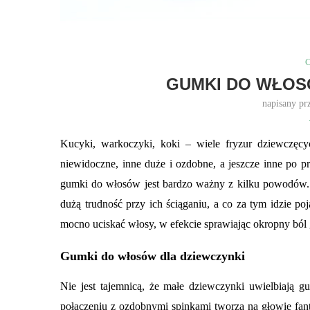
C
GUMKI DO WŁOS
napisany pr
Kucyki, warkoczyki, koki – wiele fryzur dziewczęc
niewidoczne, inne duże i ozdobne, a jeszcze inne po pr
gumki do włosów jest bardzo ważny z kilku powodów. 
dużą trudność przy ich ściąganiu, a co za tym idzie po
mocno uciskać włosy, w efekcie sprawiając okropny bó
Gumki do włosów dla dziewczynki
Nie jest tajemnicą, że małe dziewczynki uwielbiają 
połączeniu z ozdobnymi spinkami tworzą na głowie fan