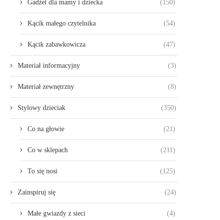
Gadżet dla mamy i dziecka
(150)
Kącik małego czytelnika
(54)
Kącik zabawkowicza
(47)
Materiał informacyjny
(3)
Materiał zewnętrzny
(8)
Stylowy dzieciak
(350)
Co na głowie
(21)
Co w sklepach
(211)
To się nosi
(125)
Zainspiruj się
(24)
Małe gwiazdy z sieci
(4)