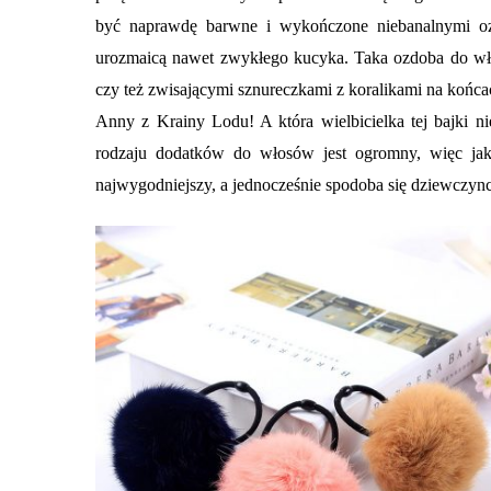
być naprawdę barwne i wykończone niebanalnymi ozd
urozmaicą nawet zwykłego kucyka. Taka ozdoba do w
czy też zwisającymi sznureczkami z koralikami na końc
Anny z Krainy Lodu! A która wielbicielka tej bajki n
rodzaju dodatków do włosów jest ogromny, więc jak
najwygodniejszy, a jednocześnie spodoba się dziewczy