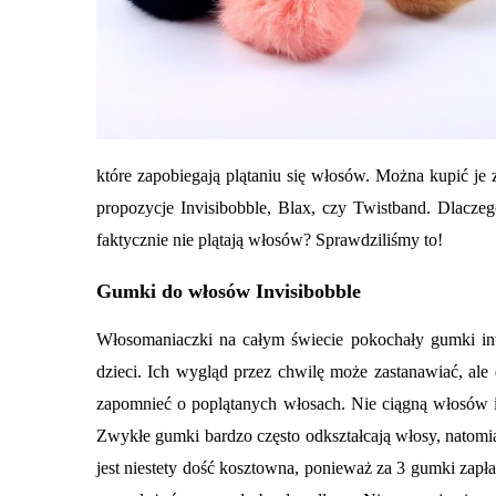
które zapobiegają plątaniu się włosów. Można kupić je z
propozycje Invisibobble, Blax, czy Twistband. Dlaczeg
faktycznie nie plątają włosów? Sprawdziliśmy to!
Gumki do włosów Invisibobble
Włosomaniaczki na całym świecie pokochały gumki inv
dzieci. Ich wygląd przez chwilę może zastanawiać, ale
zapomnieć o poplątanych włosach. Nie ciągną włosów 
Zwykłe gumki bardzo często odkształcają włosy, natomia
jest niestety dość kosztowna, ponieważ za 3 gumki zapł