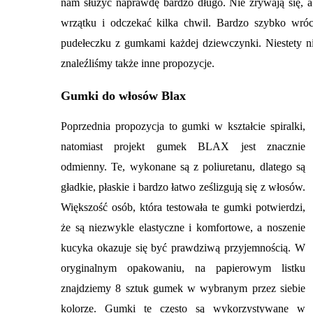
nam służyć naprawdę bardzo długo. Nie zrywają się, a j
wrzątku i odczekać kilka chwil. Bardzo szybko wró
pudełeczku z gumkami każdej dziewczynki. Niestety n
znaleźliśmy także inne propozycje.
Gumki do włosów Blax
Poprzednia propozycja to gumki w kształcie spiralki,
natomiast projekt gumek BLAX jest znacznie
odmienny. Te, wykonane są z
poliuretanu
, dlatego są
gładkie, płaskie i bardzo łatwo ześlizgują się z włosów.
Większość osób, która testowała te gumki potwierdzi,
że są niezwykle elastyczne i komfortowe, a noszenie
kucyka okazuje się być prawdziwą przyjemnością. W
oryginalnym opakowaniu, na papierowym listku
znajdziemy 8 sztuk gumek w wybranym przez siebie
kolorze. Gumki te często są wykorzystywane w