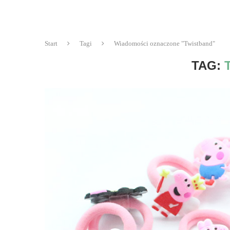
Start
Tagi
Wiadomości oznaczone "Twistband"
TAG: