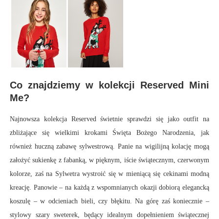
Co znajdziemy w kolekcji Reserved Mini
Me?
Najnowsza kolekcja Reserved świetnie sprawdzi się jako outfit na
zbliżające się wielkimi krokami Święta Bożego Narodzenia, jak
również huczną zabawę sylwestrową. Panie na wigilijną kolację mogą
założyć sukienkę z fabanką, w pięknym, iście świątecznym, czerwonym
kolorze, zaś na Sylwetra wystroić się w mieniącą się cekinami modną
kreację. Panowie – na każdą z wspomnianych okazji dobiorą elegancką
koszulę – w odcieniach bieli, czy błękitu. Na górę zaś koniecznie –
stylowy szary sweterek, będący idealnym dopełnieniem świątecznej