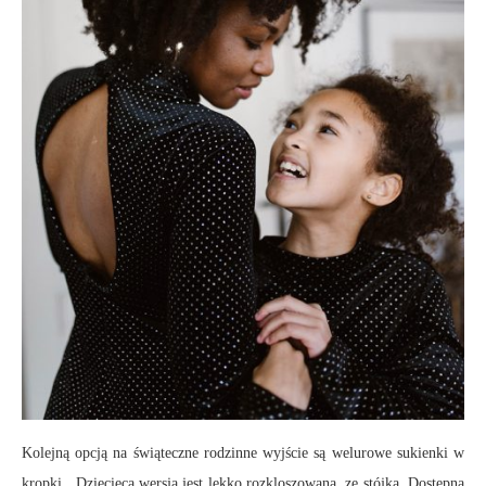
Kolejną opcją na świąteczne rodzinne wyjście są welurowe sukienki w
kropki. Dziecięca wersja jest lekko rozkloszowana, ze stójką. Dostępna