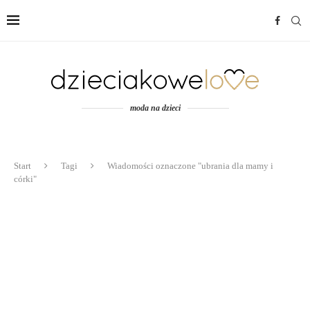
moda na dzieci
Start
Tagi
Wiadomości oznaczone "ubrania dla mamy i
córki"