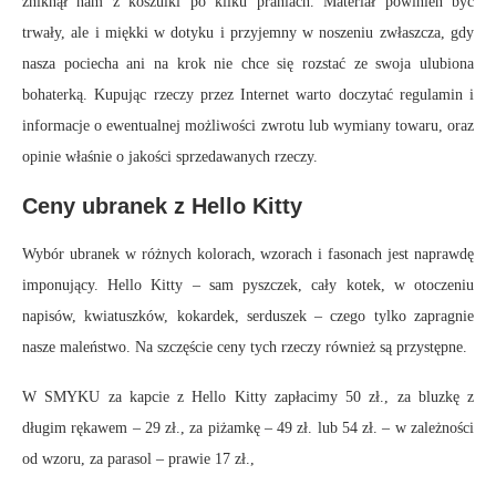
zniknął nam z koszulki po kilku praniach. Materiał powinien być
trwały, ale i miękki w dotyku i przyjemny w noszeniu zwłaszcza, gdy
nasza pociecha ani na krok nie chce się rozstać ze swoja ulubiona
bohaterką. Kupując rzeczy przez Internet warto doczytać regulamin i
informacje o ewentualnej możliwości zwrotu lub wymiany towaru, oraz
opinie właśnie o jakości sprzedawanych rzeczy.
Ceny ubranek z Hello Kitty
Wybór ubranek w różnych kolorach, wzorach i fasonach jest naprawdę
imponujący. Hello Kitty – sam pyszczek, cały kotek, w otoczeniu
napisów, kwiatuszków, kokardek, serduszek – czego tylko zapragnie
nasze maleństwo. Na szczęście ceny tych rzeczy również są przystępne.
W SMYKU za kapcie z Hello Kitty zapłacimy 50 zł., za bluzkę z
długim rękawem – 29 zł., za piżamkę – 49 zł. lub 54 zł. – w zależności
od wzoru, za parasol – prawie 17 zł.,