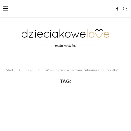
moda na dzieci
Start
Tagi
Wiadomości oznaczone "ubrania z hello kitty"
TAG: