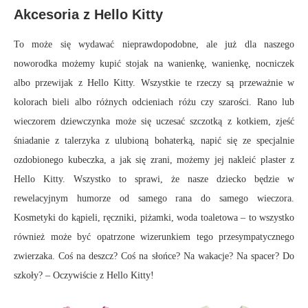
Akcesoria z Hello Kitty
To może się wydawać nieprawdopodobne, ale już dla naszego
noworodka możemy kupić stojak na wanienkę, wanienkę, nocniczek
albo przewijak z Hello Kitty. Wszystkie te rzeczy są przeważnie w
kolorach bieli albo różnych odcieniach różu czy szarości. Rano lub
wieczorem dziewczynka może się uczesać szczotką z kotkiem, zjeść
śniadanie z talerzyka z ulubioną bohaterką, napić się ze specjalnie
ozdobionego kubeczka, a jak się zrani, możemy jej nakleić plaster z
Hello Kitty. Wszystko to sprawi, że nasze dziecko będzie w
rewelacyjnym humorze od samego rana do samego wieczora.
Kosmetyki do kąpieli, ręczniki, piżamki, woda toaletowa – to wszystko
również może być opatrzone wizerunkiem tego przesympatycznego
zwierzaka. Coś na deszcz? Coś na słońce? Na wakacje? Na spacer? Do
szkoły? – Oczywiście z Hello Kitty!