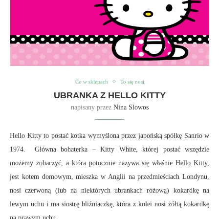
Co w sklepach
To się nosi
UBRANKA Z HELLO KITTY
napisany przez
Nina Slowos
Hello Kitty to postać kotka wymyślona przez japońską spółkę Sanrio w
1974. Główna bohaterka – Kitty White, której postać wszędzie
możemy zobaczyć, a która potocznie nazywa się właśnie Hello Kitty,
jest kotem domowym, mieszka w Anglii na przedmieściach Londynu,
nosi czerwoną (lub na niektórych ubrankach różową) kokardkę na
lewym uchu i ma siostrę bliźniaczkę, która z kolei nosi żółtą kokardkę
na prawym uchu.