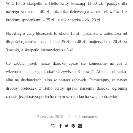
W 5.10.15 skarpetki z Hello Kitty kosztują 12,50 zł., pajacyk dla
naszego szkraba – 40 zł., piżamka dziewczęca z bez rękawków i z
krótkimi spodenkami – 25 zł., a sukieneczka – ok. 23 zł.
Na Allegro ceny bluzeczek to około 15 zł., piżamki, w zależności od
długości rękawów i spodni – od 25 zł. do 40 zł., majteczki ok. 20 zł. za
3 sztuki, a skarpetki niemowlęce za 8 zł.
Co zrobić, jeżeli nasze dziecko uprze się koniecznie na coś z
wizerunkiem białego kotka? Oczywiście Kupować! Albo na ubranku,
albo na słuchawkach, albo w postaci zabawek. Pamiętajmy, że nawet
drobny breloczek z Hello Kitty sprawi naszemu dziecku ogromną
radość, jeżeli nasza pociecha całym sercem kocha swoją bohaterkę.
12 stycznia 2018
0 komentarzy