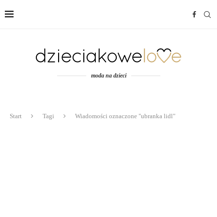
moda na dzieci
Start
Tagi
Wiadomości oznaczone "ubranka lidl"