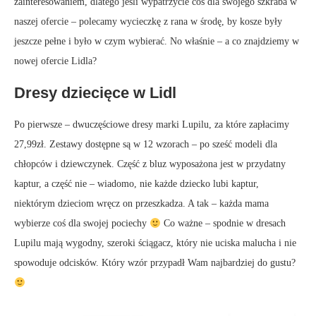
zainteresowaniem, dlatego jeśli wypatrzycie coś dla swojego szkraba w
naszej ofercie – polecamy wycieczkę z rana w środę, by kosze były
jeszcze pełne i było w czym wybierać. No właśnie – a co znajdziemy w
nowej ofercie Lidla?
Dresy dziecięce w Lidl
Po pierwsze – dwuczęściowe dresy marki Lupilu, za które zapłacimy
27,99zł. Zestawy dostępne są w 12 wzorach – po sześć modeli dla
chłopców i dziewczynek. Część z bluz wyposażona jest w przydatny
kaptur, a część nie – wiadomo, nie każde dziecko lubi kaptur,
niektórym dzieciom wręcz on przeszkadza. A tak – każda mama
wybierze coś dla swojej pociechy
Co ważne – spodnie w dresach
Lupilu mają wygodny, szeroki ściągacz, który nie uciska malucha i nie
spowoduje odcisków. Który wzór przypadł Wam najbardziej do gustu?