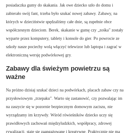
posiadaczka gumy do skakania. Jak owe dziecko szło do domu i
zabierało swój fant, trzeba było szukać nowej zabawy. Zabawy, na
których w dzieciństwie spędzaliśmy całe dnie, są zupełnie obce
współczesnym dzieciom. Berek, skakanie w gumę czy „zośka” zostały
wyparte przez komputery, tablety i konsole do gier. Po powrocie ze
szkoły nasze pociechy wolą włączyć telewizor lub laptopa i zagrać w
elektroniczną wersję podwórkowej gry.
Zabawy dla świeżym powietrzu są
ważne
Na próżno dzisiaj szukać dzieci na podwórkach, placach zabaw czy na
przysłowiowym „trzepaku”. Warto się zastanowić, czy pozwalając im
na zaszycie się w pozornie bezpiecznym domowym zaciszu, nie
wyrządzamy im krzywdy. Wśród rówieśników dziecko uczy się
prawidłowych zachowań międzyludzkich, współpracy, zdrowej
rywalizacji, staje się zaangażowane i kreatywne. Praktycznie nie ma