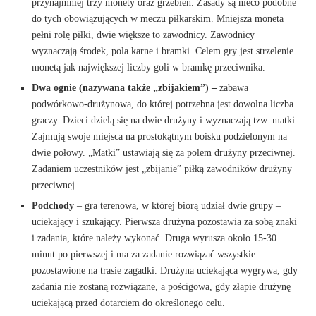
przynajmniej trzy monety oraz grzebień. Zasady są nieco podobne
do tych obowiązujących w meczu piłkarskim. Mniejsza moneta
pełni rolę piłki, dwie większe to zawodnicy. Zawodnicy
wyznaczają środek, pola karne i bramki. Celem gry jest strzelenie
monetą jak największej liczby goli w bramkę przeciwnika.
Dwa ognie (nazywana także „zbijakiem”)
–
zabawa
podwórkowo-drużynowa, do której potrzebna jest dowolna liczba
graczy. Dzieci dzielą się na dwie drużyny i wyznaczają tzw. matki.
Zajmują swoje miejsca na prostokątnym boisku podzielonym na
dwie połowy. „Matki” ustawiają się za polem drużyny przeciwnej.
Zadaniem uczestników jest „zbijanie” piłką zawodników drużyny
przeciwnej.
Podchody
– gra terenowa, w której biorą udział dwie grupy –
uciekający i szukający. Pierwsza drużyna pozostawia za sobą znaki
i zadania, które należy wykonać. Druga wyrusza około 15-30
minut po pierwszej i ma za zadanie rozwiązać wszystkie
pozostawione na trasie zagadki. Drużyna uciekająca wygrywa, gdy
zadania nie zostaną rozwiązane, a pościgowa, gdy złapie drużynę
uciekającą przed dotarciem do określonego celu.