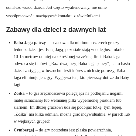
odnaleźć wśród dzieci. Jest często wyalienowany, nie umie
współpracować i nawiązywać kontaktu z rówieśnikami.
Zabawy dla dzieci z dawnych lat
Baba Jaga patrzy
– to zabawa dla minimum czterech graczy.
Jedno z dzieci jest Babą Jagą, pozostałe stają w odległości około
10-15 metrów od niej na określonej wcześniej linii. Baba Jaga
odwraca się i mówi: „Raz, dwa, trzy, Baba Jaga patrzy”, na to hasło
dzieci zastygają w bezruchu. Jeśli któreś z nich się poruszy, Baba
Jaga eliminuje je z gry. Wygrywa ten, kto pierwszy dotrze do Baby
Jagi.
Zośka
– to gra zręcznościowa polegająca na podbijaniu nogami
małej szmacianej lub wełnianej piłki wypełnionej piaskiem lub
ziarnem. Im dłużej graczowi uda się podbijać lotkę, tym lepiej.
„Zośka” ma kilka odmian, można grać indywidualnie, w parach lub
w większych grupach.
Cymbergaj
– do gry potrzebna jest płaska powierzchnia,