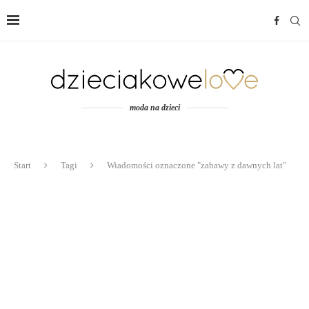
moda na dzieci
Start
Tagi
Wiadomości oznaczone "zabawy z dawnych lat"